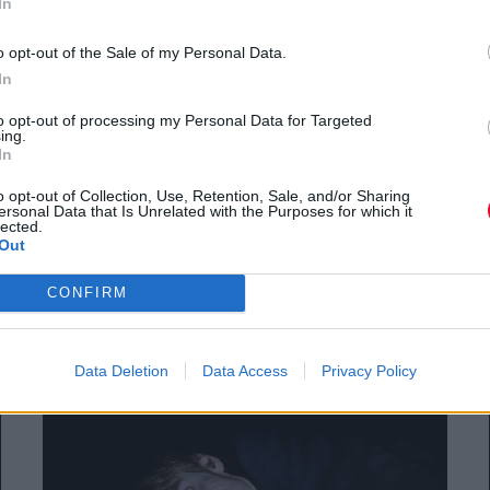
In
Η Miss Piggy αποφάσισε να
o opt-out of the Sale of my Personal Data.
διασκευάσει... Adele
In
To Hello παίρνει μια πιο χιουμοριστική
to opt-out of processing my Personal Data for Targeted
ing.
τροπή
In
o opt-out of Collection, Use, Retention, Sale, and/or Sharing
Platform team
ersonal Data that Is Unrelated with the Purposes for which it
lected.
24.11.2015
Out
CONFIRM
Data Deletion
Data Access
Privacy Policy