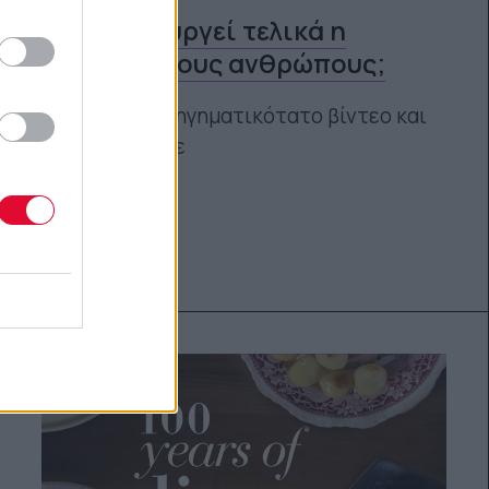
Πως λειτουργεί τελικά η
ύπνωση στους ανθρώπους;
Δείτε το επεξηγηματικότατο βίντεο και
θα καταλάβετε
Platform team
20.11.2015