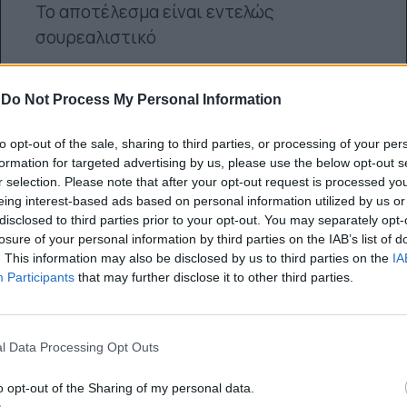
Το αποτέλεσμα είναι εντελώς
σουρεαλιστικό
Platform team
-
Do Not Process My Personal Information
01.12.2015
to opt-out of the sale, sharing to third parties, or processing of your per
formation for targeted advertising by us, please use the below opt-out s
r selection. Please note that after your opt-out request is processed y
eing interest-based ads based on personal information utilized by us or
disclosed to third parties prior to your opt-out. You may separately opt-
losure of your personal information by third parties on the IAB’s list of
. This information may also be disclosed by us to third parties on the
IA
Participants
that may further disclose it to other third parties.
l Data Processing Opt Outs
o opt-out of the Sharing of my personal data.