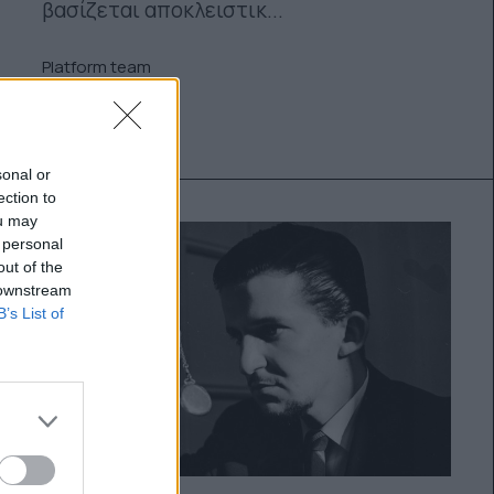
βασίζεται αποκλειστικ...
Platform team
30.11.2015
sonal or
ection to
ou may
 personal
out of the
 downstream
B’s List of