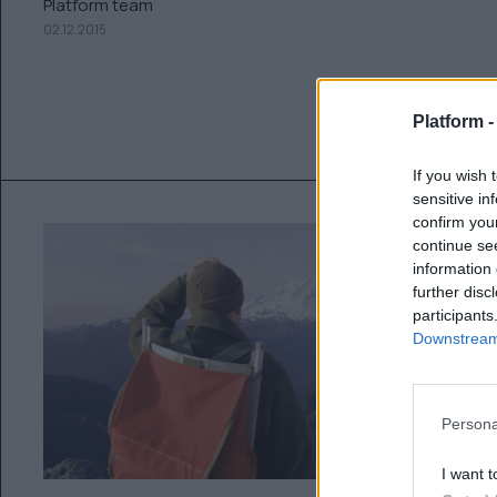
Platform team
02.12.2015
Platform 
If you wish 
sensitive in
confirm you
continue se
information 
further disc
participants
Downstream 
Persona
I want t