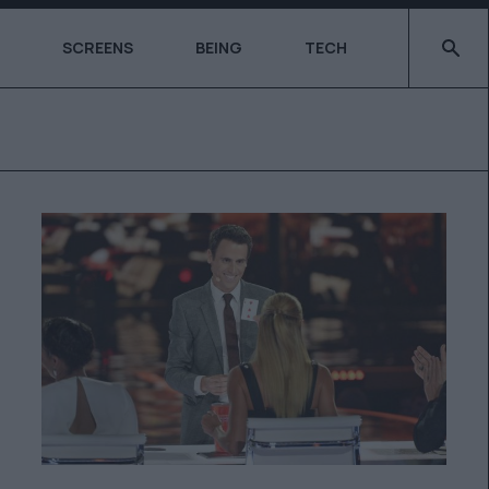
Type 2 o
SCREENS
BEING
TECH