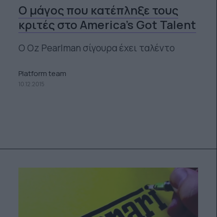
Ο μάγος που κατέπληξε τους
κριτές στο America's Got Talent
Ο Oz Pearlman σίγουρα έχει ταλέντο
Platform team
10.12.2015