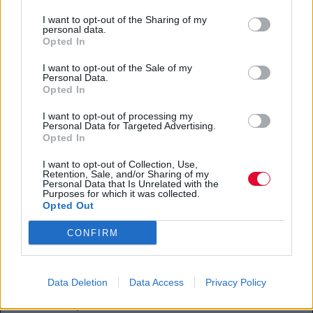
I want to opt-out of the Sharing of my
Friends The Reunion: Ο Ross δεν
personal data.
Opted In
μπορεί να ξεχάσει την
I want to opt-out of the Sale of my
επανασύνδεση
Personal Data.
Opted In
Ποστάρει συνέχεια ενσταντανέ από το
I want to opt-out of processing my
θρυλικό επεισόδιο
Personal Data for Targeted Advertising.
Opted In
09.06.2021
I want to opt-out of Collection, Use,
Retention, Sale, and/or Sharing of my
Personal Data that Is Unrelated with the
Purposes for which it was collected.
Opted Out
CONFIRM
Άννα Βίσση & Μπάμπης Στόκας:
Οι δύο καλλιτέχνες σε ντουέτο –
Data Deletion
Data Access
Privacy Policy
έκπληξη