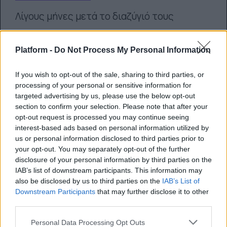
Λίγους μήνες μετά το διαζύγιό τους
10.06.2021
Platform -
Do Not Process My Personal Information
If you wish to opt-out of the sale, sharing to third parties, or
processing of your personal or sensitive information for
targeted advertising by us, please use the below opt-out
section to confirm your selection. Please note that after your
Έντουαρντ Στεργίου: Ο γόης του
opt-out request is processed you may continue seeing
GNTM σε καλοκαιρινές βουτιές
interest-based ads based on personal information utilized by
us or personal information disclosed to third parties prior to
your opt-out. You may separately opt-out of the further
Έφερε το καλοκαίρι με ένα του βίντεο
disclosure of your personal information by third parties on the
IAB’s list of downstream participants. This information may
10.06.2021
also be disclosed by us to third parties on the
IAB’s List of
Downstream Participants
that may further disclose it to other
third parties.
Personal Data Processing Opt Outs