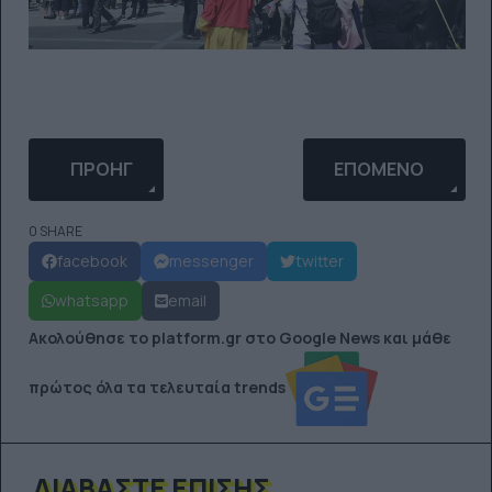
ΠΡΟΗΓΟΎΜΕΝΟ ΆΡΘΡΟ: ΜΙΑ ΦΩΤΟΓΡΑΦΊΑ ΤΟΥ Β' ΠΑ
ΕΠΌΜΕΝΟ ΆΡΘΡΟ: 
ΠΡΟΗΓ
ΕΠΌΜΕΝΟ
0 SHARE
facebook
messenger
twitter
whatsapp
email
Ακολούθησε το platform.gr στο Google News και μάθε
πρώτος όλα τα τελευταία trends
ΔΙΑΒΆΣΤΕ ΕΠΊΣΗΣ