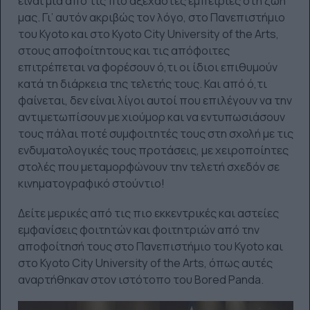
είναι μια από τις πιο αξέχαστες εμπειρίες στη ζωή
μας. Γι’ αυτόν ακριβώς τον λόγο, στο Πανεπιστήμιο
του Kyoto και στο Kyoto City University of the Arts,
στους αποφοίτητους και τις απόφοιτες
επιτρέπεται να φορέσουν ό,τι οι ίδιοι επιθυμούν
κατά τη διάρκεια της τελετής τους. Και από ό,τι
φαίνεται, δεν είναι λίγοι αυτοί που επιλέγουν να την
αντιμετωπίσουν με χιούμορ και να εντυπωσιάσουν
τους πάλαι ποτέ συμφοιτητές τους στη σχολή με τις
ενδυματολογικές τους προτάσεις, με χειροποίητες
στολές που μεταμορφώνουν την τελετή σχεδόν σε
κινηματογραφικό στούντιο!
Δείτε μερικές από τις πιο εκκεντρικές και αστείες
εμφανίσεις φοιτητών και φοιτητριών από την
αποφοίτησή τους στο Πανεπιστήμιο του Kyoto και
στο Kyoto City University of the Arts, όπως αυτές
αναρτήθηκαν στον ιστότοπο του Bored Panda.