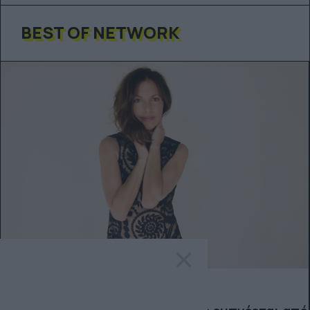
BEST OF NETWORK
×
ΔΙΕΘΝΗ ΝΕΑ