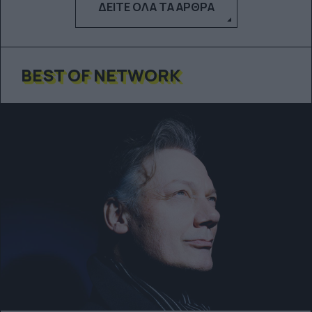
ΔΕΊΤΕ ΌΛΑ ΤΑ ΆΡΘΡΑ
BEST OF NETWORK