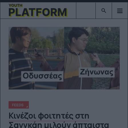
Type 2 or mor
FEEDS
Κινέζοι φοιτητές στη
Σανγκάη μιλούν άπταιστα