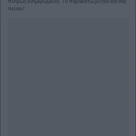
πλήρως ενημερωμένοι. Το παρακάτω βίντεο θα σας
πείσει!