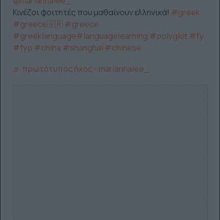
@mariannalee_
Κινέζοι φοιτητές που μαθαίνουν ελληνικά!
#greek
#greece🇬🇷
#greece
#greeklanguage
#languagelearning
#polyglot
#fy
#fyp
#china
#shanghai
#chinese
♬ πρωτότυπος ήχος - mariannalee_