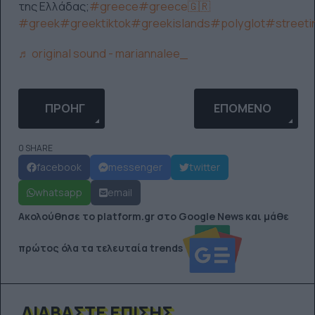
της Ελλάδας;
#greecе
#greece🇬🇷
#greek
#greektiktok
#greekislands
#polyglot
#streeti
♬ original sound - mariannalee_
ΠΡΟΗΓΟΎΜΕΝΟ ΆΡΘΡΟ: Ο BANKSY ΕΠΙΒΕΒΑΙΏΝΕΙ
ΕΠΌΜΕΝΟ ΆΡΘΡΟ: Λ
ΠΡΟΗΓ
ΕΠΌΜΕΝΟ
0 SHARE
facebook
messenger
twitter
whatsapp
email
Ακολούθησε το platform.gr στο Google News και μάθε
πρώτος όλα τα τελευταία trends
ΔΙΑΒΆΣΤΕ ΕΠΊΣΗΣ