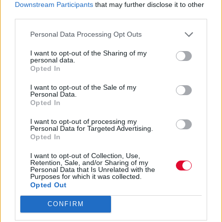
Downstream Participants
that may further disclose it to other
ΔΙΕΘΝΗ ΝΕΑ
third parties.
Οι Green Day απέκτησαν το δικό τους 24ωρο
κανάλι στο YouTube με σπάνιο αρχειακό υλικό
Personal Data Processing Opt Outs
Μουσικά νέα από την Ελλάδα και τη διεθνή μουσική
I want to opt-out of the Sharing of my
personal data.
σκηνή
Opted In
I want to opt-out of the Sale of my
Personal Data.
Opted In
I want to opt-out of processing my
Personal Data for Targeted Advertising.
Opted In
I want to opt-out of Collection, Use,
Retention, Sale, and/or Sharing of my
Personal Data that Is Unrelated with the
Purposes for which it was collected.
Opted Out
CONFIRM