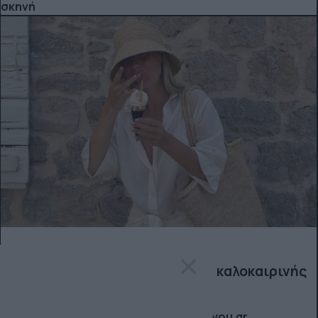
σκηνή
SHOPPING
×
Τα βασικά κομμάτια της capsule καλοκαιρινής
γκαρνταρόμπας
Fashion: όλα για τη μόδα από το allyou.gr