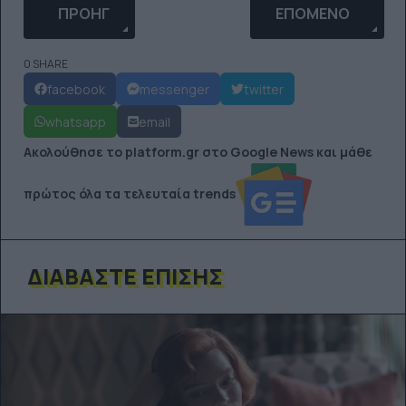
ΠΡΟΗΓΟΎΜΕΝΟ ΆΡΘΡΟ: 10 ΑΦΊΣΕΣ ΚΛΑΣΙΚΏΝ ΤΑΙ
ΕΠΌΜΕΝΟ ΆΡΘΡΟ: 
ΠΡΟΗΓ
ΕΠΌΜΕΝΟ
0 SHARE
facebook
messenger
twitter
whatsapp
email
Ακολούθησε το platform.gr στο Google News και μάθε
πρώτος όλα τα τελευταία trends
ΔΙΑΒΆΣΤΕ ΕΠΊΣΗΣ