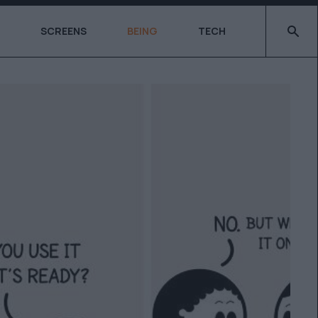
Type 2 o
SCREENS
BEING
TECH