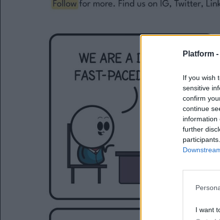
Platform 
If you wish 
sensitive in
confirm you
continue se
information 
further disc
participants
Downstream 
Persona
I want t