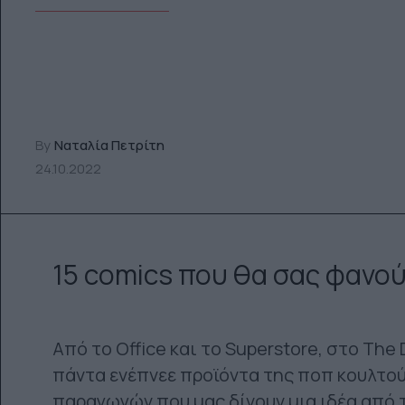
By
Ναταλία Πετρίτη
24.10.2022
15 comics που θα σας φανού
Από το Office και το Superstore, στο The
πάντα ενέπνεε προϊόντα της ποπ κουλτο
παραγωγών που μας δίνουν μια ιδέα από 