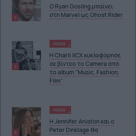
Ο Ryan Gosling μπαίνει
στη Marvel ως Ghost Rider
1
FEEDS
H Charli XCX κυκλοφόρησε
σε βίντεο το Camera από
2
το album "Music, Fashion,
Film"
FEEDS
Η Jennifer Aniston και ο
Peter Dinklage θα
3