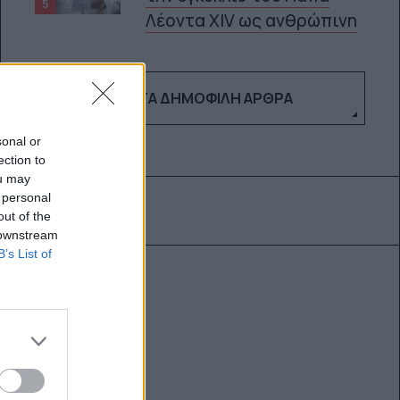
5
Λέοντα XIV ως ανθρώπινη
ΔΕΣ ΤΑ ΔΗΜΟΦΙΛΉ ΆΡΘΡΑ
sonal or
ection to
ou may
 personal
out of the
 downstream
B’s List of