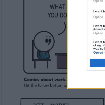
Opted 
I want t
Opted 
I want 
Advertis
Opted 
I want t
of my P
was col
Opted 