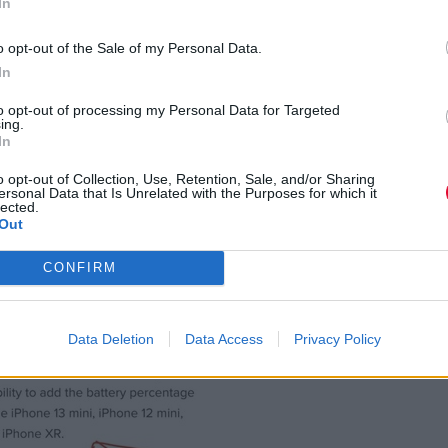
In
o opt-out of the Sale of my Personal Data.
In
ρατήσει πατημένο το «πρόχειρο» σχέδιό
to opt-out of processing my Personal Data for Targeted
ing.
μια ευκρινή εικόνα.
In
o opt-out of Collection, Use, Retention, Sale, and/or Sharing
ersonal Data that Is Unrelated with the Purposes for which it
lected.
Out
CONFIRM
Data Deletion
Data Access
Privacy Policy