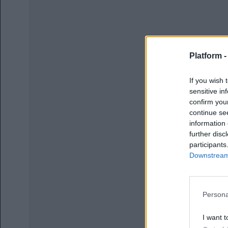
Platform 
If you wish 
sensitive in
confirm you
continue se
information 
further disc
participants
Downstream 
Persona
I want t