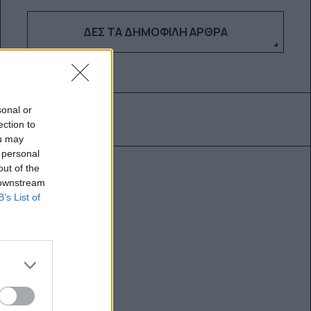
ΔΕΣ ΤΑ ΔΗΜΟΦΙΛΉ ΆΡΘΡΑ
sonal or
ection to
ou may
 personal
out of the
 downstream
B’s List of