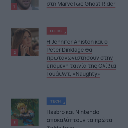
στη Marvel ως Ghost Rider
1
FEEDS
Η Jennifer Aniston και ο
Peter Dinklage θα
2
πρωταγωνιστήσουν στην
επόμενη ταινία της Ολίβια
Γουάιλντ, «Naughty»
TECH
Hasbro και Nintendo
αποκαλύπτουν τα πρώτα
3
Zelda toys