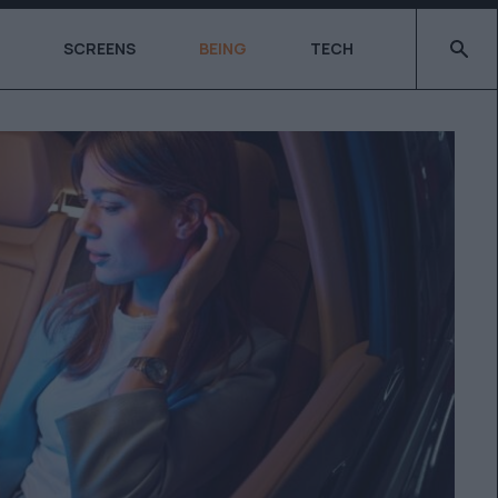
Type 2 o
SCREENS
BEING
TECH