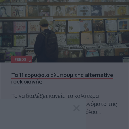
FEEDS
Τα 11 κορυφαία άλμπουμ της alternative
rock σκηνής
Το να διαλέξει κανείς τα καλύτερα
×
άλμπουμ από τα μεγαλύτερα ονόματα της
alternative rock δεν είναι καθόλου...
Σοφία Θεοδώρα Γιλτίζη