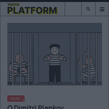
Type 2 or mor
FEEDS
Ο Dimitri Piankov