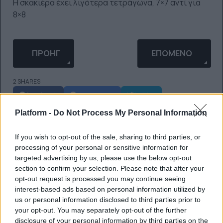
Η σκακιέρα έχει λιγότερα τετράγωνα, 7×7 αντί για
8×8
ΠΡΟΗΓΟΎΜΕΝΟ ΆΡΘΡΟ: CRACKERS ΜΕ ΤΥΡΊ ΠΟΥ
ΕΠΌΜΕΝΟ ΆΡΘΡΟ: 
ΠΡΟΗΓ
ΕΠΌΜΕΝΟ
2 SHARES
facebook
messenger
twitter
whatsapp
email
Platform -
Do Not Process My Personal Information
Ακολούθησε το platform.gr στο Google News και μάθε
If you wish to opt-out of the sale, sharing to third parties, or
processing of your personal or sensitive information for
πρώτος όλα τα τελευταία trends
targeted advertising by us, please use the below opt-out
section to confirm your selection. Please note that after your
opt-out request is processed you may continue seeing
interest-based ads based on personal information utilized by
ΔΙΑΒΆΣΤΕ ΕΠΊΣΗΣ
us or personal information disclosed to third parties prior to
your opt-out. You may separately opt-out of the further
disclosure of your personal information by third parties on the