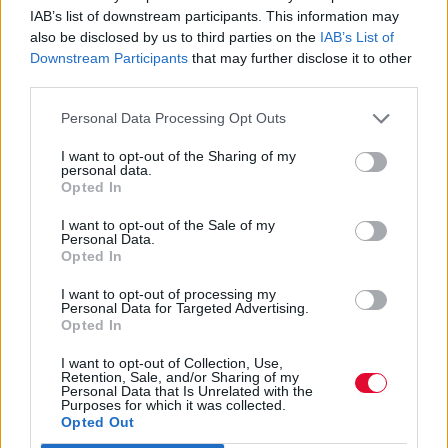
IAB’s list of downstream participants. This information may
also be disclosed by us to third parties on the
IAB’s List of
Downstream Participants
that may further disclose it to other
third parties.
Personal Data Processing Opt Outs
I want to opt-out of the Sharing of my
personal data.
Opted In
I want to opt-out of the Sale of my
Personal Data.
Opted In
FEEDS
I want to opt-out of processing my
Personal Data for Targeted Advertising.
Το AI Brain Fry μας κάνει λιγότερο
Opted In
παραγωγικούς και πιο κουρασμένους
I want to opt-out of Collection, Use,
Retention, Sale, and/or Sharing of my
Personal Data that Is Unrelated with the
Αν αδυνατείς να συγκεντρωθείς,
Purposes for which it was collected.
σημαίνεις ότι έχεις «καεί» από το ΑΙ.
Opted Out