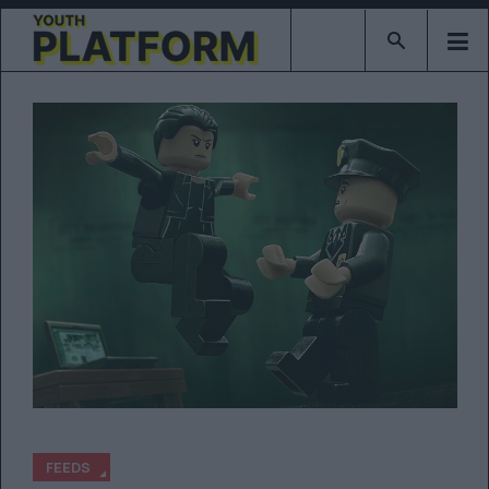
Type 2 or mor
FEEDS