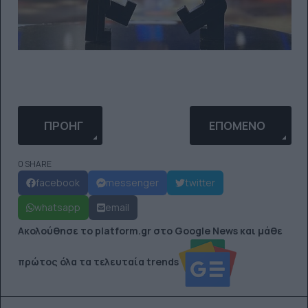
ΠΡΟΗΓΟΎΜΕΝΟ ΆΡΘΡΟ: VIRAL IQ TEST: ΑΝ ΒΡΕΙΣ
ΕΠΌΜΕΝΟ ΆΡΘΡΟ: 
ΠΡΟΗΓ
ΕΠΌΜΕΝΟ
0 SHARE
facebook
messenger
twitter
whatsapp
email
Ακολούθησε το platform.gr στο Google News και μάθε
πρώτος όλα τα τελευταία trends