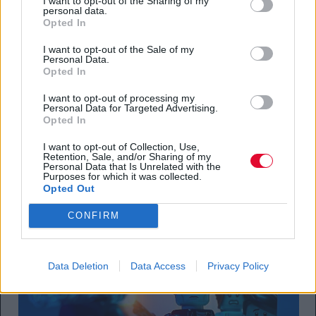
I want to opt-out of the Sharing of my
personal data.
Opted In
I want to opt-out of the Sale of my
Personal Data.
Opted In
I want to opt-out of processing my
Personal Data for Targeted Advertising.
Opted In
I want to opt-out of Collection, Use,
Retention, Sale, and/or Sharing of my
Personal Data that Is Unrelated with the
Purposes for which it was collected.
Opted Out
The Terminator
CONFIRM
Data Deletion
Data Access
Privacy Policy