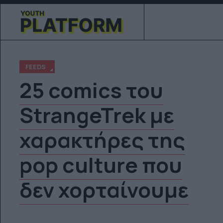
FEEDS
25 comics του
StrangeTrek με
χαρακτήρες της
pop culture που
δεν χορταίνουμε