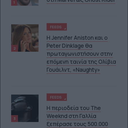
1
FEEDS
Η Jennifer Aniston και ο
Peter Dinklage θα
2
πρωταγωνιστήσουν στην
επόμενη ταινία της Ολίβια
Γουάιλντ, «Naughty»
FEEDS
Η περιοδεία του The
Weeknd στη Γαλλία
3
ξεπέρασε τους 500.000