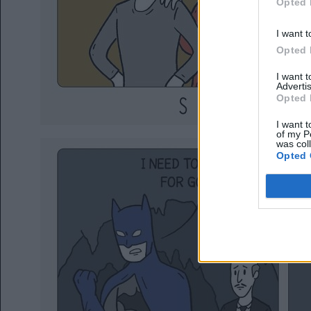
Opted 
I want t
Opted 
I want 
Advertis
Opted 
I want t
of my P
was col
Opted 