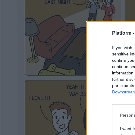
Platform 
If you wish 
sensitive in
confirm you
continue se
information 
further disc
participants
Downstream 
Persona
I want t