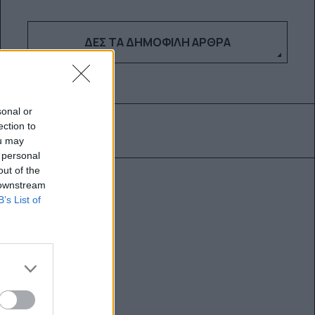
ΔΕΣ ΤΑ ΔΗΜΟΦΙΛΉ ΆΡΘΡΑ
sonal or
ection to
ou may
 personal
out of the
 downstream
B’s List of