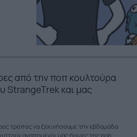
ρες από την ποπ κουλτούρα
υ StrangeTrek και μας
ερος τρόπος να ξεκινήσουμε την εβδομάδα
νιστούν αγαπημένοι μας ήρωες της pop