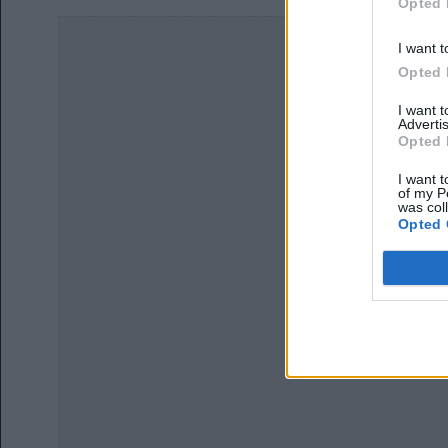
Opted 
I want t
Opted 
I want 
Advertis
Opted 
I want t
of my P
was col
Opted 