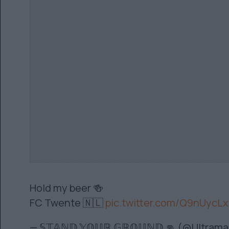
Hold my beer 🍻
FC Twente 🇳🇱
pic.twitter.com/Q9nUycLx
— 𝕊𝕋𝔸ℕ𝔻 𝕐𝕆𝕌ℝ 𝔾ℝ𝕆𝕌ℕ𝔻 👊 (@Ultram