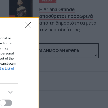
FEEDS
Η Ariana Grande
αποσύρεται προσωρινά
5
από τη δημοσιότητα μετά
την περιοδεία της
sonal or
ection to
ou may
ΔΕΣ ΤΑ ΔΗΜΟΦΙΛΉ ΆΡΘΡΑ
 personal
out of the
 downstream
B’s List of