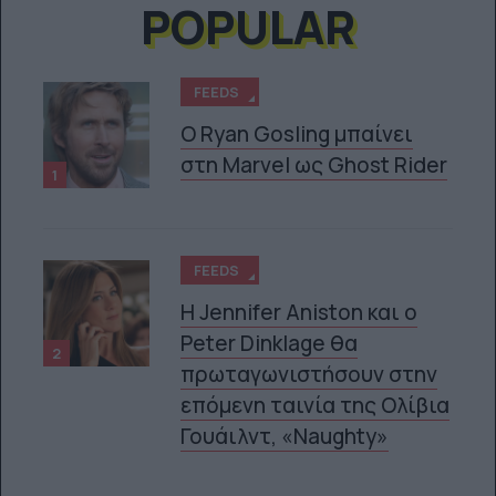
POPULAR
FEEDS
Ο Ryan Gosling μπαίνει
στη Marvel ως Ghost Rider
1
FEEDS
Η Jennifer Aniston και ο
Peter Dinklage θα
2
πρωταγωνιστήσουν στην
επόμενη ταινία της Ολίβια
Γουάιλντ, «Naughty»