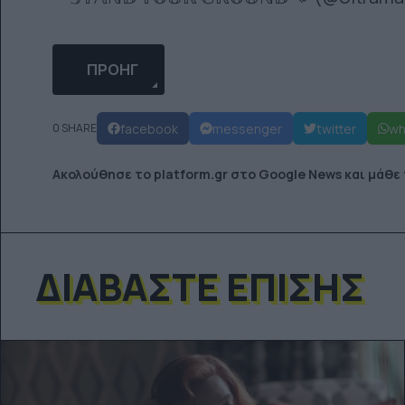
ΠΡΟΗΓΟΎΜΕΝΟ ΆΡΘΡΟ: ΤΑ ΜΟΥΣΕΊΑ ΤΗΣ ΒΙΈΝ
ΠΡΟΗΓ
facebook
messenger
twitter
wh
0 SHARE
Ακολούθησε το platform.gr στο Google News και μάθε
ΔΙΑΒΆΣΤΕ ΕΠΊΣΗΣ