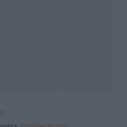
tZ
aniatics_)
October 19, 2021