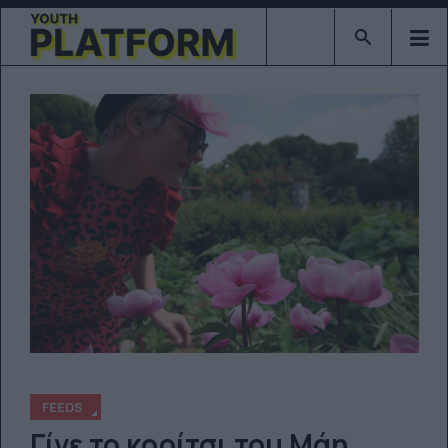
Type 2 or mor
FEEDS
Γίνε το κορίτσι του Μάη...