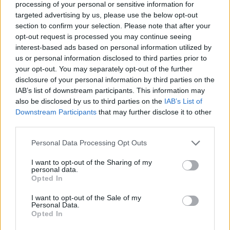
χρησιμεύουν για να παρέχουν δροσερή σκιά για τα
processing of your personal or sensitive information for
γύρω φυτά και τους επισκέπτες. Περιλαμβάνει
targeted advertising by us, please use the below opt-out
section to confirm your selection. Please note that after your
επίσης μια τεράστια δομή "Cloud Mountain" και
opt-out request is processed you may continue seeing
"Cloud Garden" - τον εσωτερικό κήπο που
interest-based ads based on personal information utilized by
αναπαράγει το δροσερό, υγρό κλίμα που
us or personal information disclosed to third parties prior to
προσφέρουν τα περισσότερα τροπικά βουνά.
your opt-out. You may separately opt-out of the further
Διαφημίζεται ως το νούμερο 1 τουριστικό
disclosure of your personal information by third parties on the
αξιοθέατο στο Tripadvisor της Σιγκαπούρης, είναι
IAB’s list of downstream participants. This information may
μέρος των 20 κορυφαίων θέσεων του Facebook στον
also be disclosed by us to third parties on the
IAB’s List of
Downstream Participants
that may further disclose it to other
κόσμο, και περιέχει περισσότερα από 1.000.000
third parties.
φυτά για να απολαύσετε.
Personal Data Processing Opt Outs
I want to opt-out of the Sharing of my
personal data.
Opted In
I want to opt-out of the Sale of my
Personal Data.
Opted In