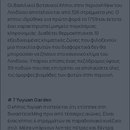
Οι Βασιλικοί Βοτανικοί Κήποι στην περιοχή Kew του
Λονδίνου αποτελούνται από 326 στρέμματα γης. Ο
κήπος ιδρύθηκε για πρώτη φορά το 1759 και έκτοτε
έχει χαρακτηριστεί μνημείο παγκόσμιας
κληρονομιάς. Διαθέτει θερμοκήπια και 10
εξειδικευμένες κλιματικές ζώνες που φιλοξενούν
μια ποικιλία φυτών που διαφορετικά δεν θα
μπορούσαν να ζήσουν στο κανονικό κλίμα του
Λονδίνου. Υπάρχει επίσης ένας πεζόδρομος ύψους
59 ποδιών που σας επιτρέπει να απολαύσετε όλες
τις όμορφες βιομάδες των φυτών στην περιοχή.
# 7 Yuyuan Garden
Ο κήπος Yuyuan πιστεύεται ότι χτίστηκε στη
δυναστεία Ming πριν από τέσσερις αιώνες. Είναι
ένας κήπος 4 στρεμμάτων σε παραδοσιακό κινέζικο
στιλ. Μέσα υπάρχουν λεπτές πέτρες και δέντρα,