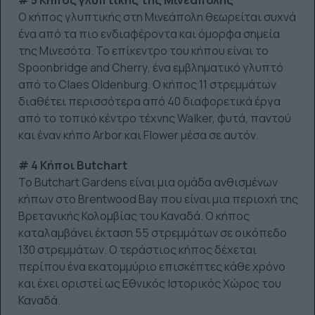
# 5 Κήπος γλυπτικής της Μινεάπολης
Ο κήπος γλυπτικής στη Μινεάπολη θεωρείται συχνά
ένα από τα πιο ενδιαφέροντα και όμορφα σημεία
της Μινεσότα. Το επίκεντρο του κήπου είναι το
Spoonbridge and Cherry, ένα εμβληματικό γλυπτό
από το Claes Oldenburg. Ο κήπος 11 στρεμμάτων
διαθέτει περισσότερα από 40 διαφορετικά έργα
από το τοπικό κέντρο τέχνης Walker, φυτά, παντού
και έναν κήπο Arbor και Flower μέσα σε αυτόν.
# 4 Κήποι Butchart
Το Butchart Gardens είναι μια ομάδα ανθισμένων
κήπων στο Brentwood Bay που είναι μια περιοχή της
Βρετανικής Κολομβίας του Καναδά. Ο κήπος
καταλαμβάνει έκταση 55 στρεμμάτων σε οικόπεδο
130 στρεμμάτων. Ο τεράστιος κήπος δέχεται
περίπου ένα εκατομμύριο επισκέπτες κάθε χρόνο
και έχει οριστεί ως Εθνικός Ιστορικός Χώρος του
Καναδά.