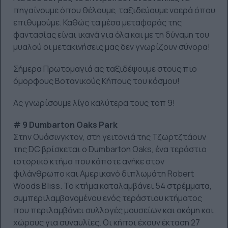
πηγαίνουμε όπου θέλουμε, ταξιδεύουμε νοερά όπου
επιθυμούμε. Καθώς τα μέσα μεταφοράς της
φαντασίας είναι ικανά για όλα και με τη δύναμη του
μυαλού οι μετακινήσεις μας δεν γνωρίζουν σύνορα!
Σήμερα Πρωτομαγιά ας ταξιδέψουμε στους πιο
όμορφους Βοτανικούς Κήπους του κόσμου!
Ας γνωρίσουμε λίγο καλύτερα τους τοπ 9!
# 9 Dumbarton Oaks Park
Στην Ουάσινγκτον, στη γειτονιά της Τζωρτζτάουν
της DC βρίσκεται ο Dumbarton Oaks, ένα τεράστιο
ιστορικό κτήμα που κάποτε ανήκε στον
φιλάνθρωπο και Αμερικανό διπλωμάτη Robert
Woods Bliss. Το κτήμα καταλαμβάνει 54 στρέμματα,
συμπεριλαμβανομένου ενός τεράστιου κτήματος
που περιλαμβάνει συλλογές μουσείων και ακόμη και
χώρους για συναυλίες. Οι κήποι έχουν έκταση 27