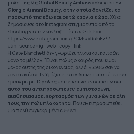
ρόλο της ως Global Beauty Ambassador για την
Giorgio Armani Beauty, στην οποία δανείζει το
πρόσωπό της εδώ και οκτώ χρόνια τώρα.
Χθες
δημοσίευσε στο Instagram στιγμιότυπα από το
shooting για την κυκλοφορία του Sì Intense.
https://www.instagram.com/p/CMrubRnluEz/?
utm_source=ig_web_copy_link
Η Cate Blanchett δεν γνωρίζει ηλικία και κοιτάζει
μόνο το μέλλον. "Είναι πολύς ο καιρός που είμαι
μέλος αυτής της οικογένειας, αλλά, νιώθω σαν να
μην ήταν έτσι. Γνωρίζω το στιλ Armani από τότε που
ήμουν μικρή.
Ο ρόλος μου είναι να ενσωματώσω
αυτό που αντιπροσωπεύει: εμπιστοσύνη,
αισθησιασμός, εορτασμός των γυναικών σε όλη
τους την πολυπλοκότητα.
Που αντιπροσωπεύει
μια πολύ συγκεκριμένη ευθύνη… ".