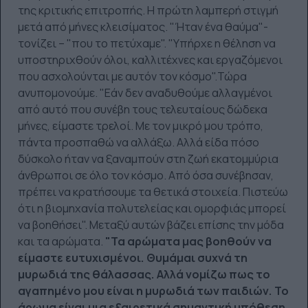
της κριτικής επιτροπής. Η πρώτη λαμπερή στιγμή
μετά από μήνες κλεισίματος. "Ήταν ένα θαύμα"-
τονίζει – "που το πετύχαμε". "Υπήρχε η θέληση να
υποστηριχθούν όλοι, καλλιτέχνες και εργαζόμενοι
που ασχολούνται με αυτόν τον κόσμο".Τώρα
ανυπομονούμε. "Εάν δεν αναδυθούμε αλλαγμένοι
από αυτό που συνέβη τους τελευταίους δώδεκα
μήνες, είμαστε τρελοί. Με τον μικρό μου τρόπο,
πάντα προσπαθώ να αλλάξω. Αλλά είδα πόσο
δύσκολο ήταν να ξαναμπούν στη ζωή εκατομμύρια
άνθρωποι σε όλο τον κόσμο. Από όσα συνέβησαν,
πρέπει να κρατήσουμε τα θετικά στοιχεία. Πιστεύω
ότι η βιομηχανία πολυτελείας και ομορφιάς μπορεί
να βοηθήσει". Μεταξύ αυτών βάζει επίσης την μόδα
και τα αρώματα.
"Τα αρώματα μας βοηθούν να
είμαστε ευτυχισμένοι. Θυμάμαι συχνά τη
μυρωδιά της θάλασσας. Αλλά νομίζω πως το
αγαπημένο μου είναι η μυρωδιά των παιδιών. Το
άρωμα είναι μια εξαιρετικά σημαντική υπόθεση