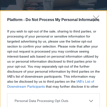
FEEDS
Platform -
Do Not Process My Personal Information
Το AI Brain Fry μας κάνει λιγότερο
If you wish to opt-out of the sale, sharing to third parties, or
παραγωγικούς και πιο κουρασμένους
processing of your personal or sensitive information for
targeted advertising by us, please use the below opt-out
Αν αδυνατείς να συγκεντρωθείς,
section to confirm your selection. Please note that after your
opt-out request is processed you may continue seeing
σημαίνεις ότι έχεις «καεί» από το ΑΙ.
interest-based ads based on personal information utilized by
Κλέλια Φατούρου
us or personal information disclosed to third parties prior to
your opt-out. You may separately opt-out of the further
disclosure of your personal information by third parties on the
IAB’s list of downstream participants. This information may
also be disclosed by us to third parties on the
IAB’s List of
Downstream Participants
that may further disclose it to other
third parties.
Personal Data Processing Opt Outs