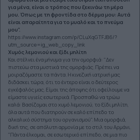
για μένα, είναι ο τρόπος που ξεκινάω τη μέρα
μου. Όπως με τη φροντίδα στο δέρμα μου: Αυτά
είναι απαραίτητα για το μυαλό και το πνεύμα
μου”.
https://www.instagram.com/p/CLuXqGTFJB6/?
utm_source=ig_web_copy_link
Χυμός λεμονιού και ξίδι μηλίτη
Και στέλνει ένα μήνυμα για την ομορφιά: "Δεν
πιστεύω στα μυστικά της ομορφιάς. Πρέπει να
μοιραζόμαστε τα πάντα. Η κινεζική ιατρική μας
διδάσκει τώρα, ότι το έντερο είναι ο δεύτερος
εγκέφαλός μας. Είμαι της άποψης ότι οφείλουμε
να
είμαστε υγιείς εσωτερικά. Προσπαθώ να τρώω
καλά: Βασίζομαι στο χυμό λεμονιού, το ξίδι μηλίτη,
όλα αυτά που διατηρούν σε καλό επίπεδο το
αλκαλικό σύστημα του οργανισμού". Μια ομορφιά,
δική της, σε απόλυτη αρμονία με το στιλ του Αρμάνι.
"Πάντα έλκομαι, σε εσωτερικό επίπεδο, σε μια πιο