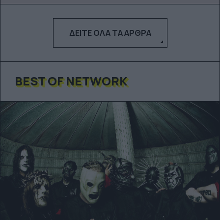
ΔΕΊΤΕ ΌΛΑ ΤΑ ΆΡΘΡΑ
BEST OF NETWORK