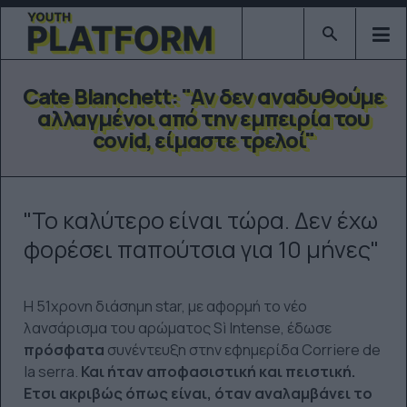
Type 2 or mor
Cate Blanchett: "Αν δεν αναδυθούμε
αλλαγμένοι από την εμπειρία του
covid, είμαστε τρελοί"
"Το καλύτερο είναι τώρα. Δεν έχω
φορέσει παπούτσια για 10 μήνες"
Η 51χρονη διάσημη star, με αφορμή το νέο
λανσάρισμα του αρώματος Sì Intense, έδωσε
πρόσφατα
συνέντευξη στην εφημερίδα Corriere de
la serra.
Και ήταν αποφασιστική και πειστική.
Ετσι ακριβώς όπως είναι, όταν αναλαμβάνει το