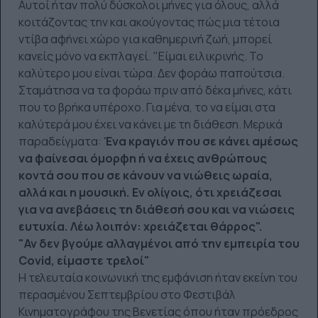
Αυτοί ήταν πολύ δύσκολοι μήνες
για όλους, αλλά
κοιτάζοντας την και ακούγοντας πώς μια τέτοια
ντίβα αφήνει χώρο για καθημερινή ζωή, μπορεί
κανείς μόνο να εκπλαγεί. "Είμαι ειλικρινής. Το
καλύτερο μου είναι τώρα. Δεν φοράω παπούτσια.
Σταμάτησα να τα φοράω πριν από δέκα μήνες, κάτι
που το βρήκα υπέροχο. Για μένα, το να είμαι στα
καλύτερά μου έχει να κάνει με τη διάθεση. Μερικά
παραδείγματα:
Ένα κραγιόν που σε κάνει αμέσως
να φαίνεσαι όμορφη ή να έχεις ανθρώπους
κοντά σου που σε κάνουν να νιώθεις ωραία,
αλλά και η μουσική. Εν ολίγοις, ότι χρειάζεσαι
για να ανεβάσεις τη διάθεσή σου και να νιώσεις
ευτυχία. Λέω λοιπόν: χρειάζεται θάρρος".
"Αν δεν βγούμε αλλαγμένοι από την εμπειρία του
Covid, είμαστε τρελοί"
Η τελευταία κοινωνική της εμφάνιση ήταν εκείνη του
περασμένου Σεπτεμβρίου στο Φεστιβάλ
Κινηματογράφου της Βενετίας όπου ήταν πρόεδρος