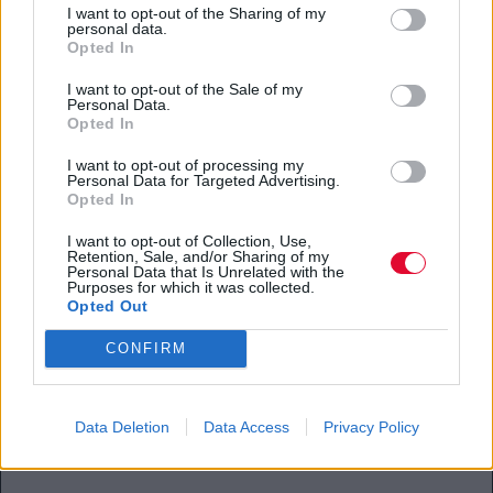
I want to opt-out of the Sharing of my
personal data.
Opted In
I want to opt-out of the Sale of my
Personal Data.
Opted In
FEEDS
I want to opt-out of processing my
Personal Data for Targeted Advertising.
Opted In
Anya Taylor-Joy: «Οι γυναίκες δεν
κάνουμε method acting γιατί δεν έχουμε
I want to opt-out of Collection, Use,
Retention, Sale, and/or Sharing of my
την πολυτέλεια να χάνουμε τον εαυτό
Personal Data that Is Unrelated with the
Purposes for which it was collected.
μας»
Opted Out
Εξηγεί γιατί θεωρεί πως οι γυναίκες
CONFIRM
ηθοποιοί προσεγγίζουν διαφορετικά το
επάγγελμα.
Data Deletion
Data Access
Privacy Policy
Κλέλια Φατούρου