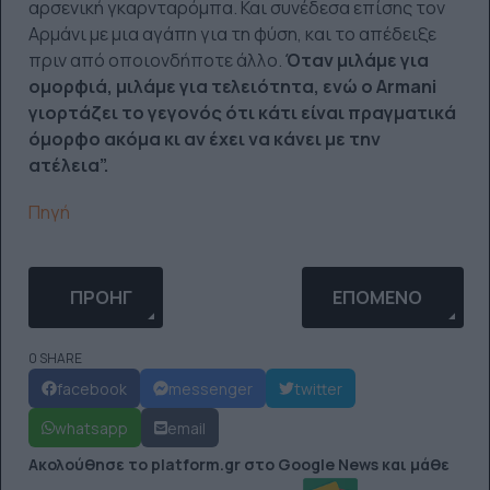
αρσενική γκαρνταρόμπα. Και συνέδεσα επίσης τον
Αρμάνι με μια αγάπη για τη φύση, και το απέδειξε
πριν από οποιονδήποτε άλλο.
Όταν μιλάμε για
ομορφιά, μιλάμε για τελειότητα, ενώ ο Armani
γιορτάζει το γεγονός ότι κάτι είναι πραγματικά
όμορφο ακόμα κι αν έχει να κάνει με την
ατέλεια”.
Πηγή
ΠΡΟΗΓΟΎΜΕΝΟ ΆΡΘΡΟ: Ο RAFAEL KONISHI ΔΕΝ ΖΩ
ΕΠΌΜΕΝΟ ΆΡΘΡΟ: 
ΠΡΟΗΓ
ΕΠΌΜΕΝΟ
0 SHARE
facebook
messenger
twitter
whatsapp
email
Ακολούθησε το platform.gr στο Google News και μάθε