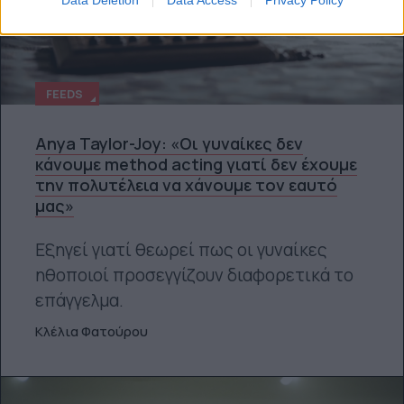
Data Deletion
Data Access
Privacy Policy
FEEDS
Anya Taylor-Joy: «Οι γυναίκες δεν
κάνουμε method acting γιατί δεν έχουμε
την πολυτέλεια να χάνουμε τον εαυτό
μας»
Εξηγεί γιατί θεωρεί πως οι γυναίκες
ηθοποιοί προσεγγίζουν διαφορετικά το
επάγγελμα.
Κλέλια Φατούρου