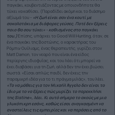
παγκάκι, κουβεντιάζοντας με οποιονδήποτε θα
τύχει να καθίσει. (Παραδίδει ακόμη και το διάσημο
αξίωμά του -
«Η ζωή είναι σαν ένα κουτί με
σοκολατάκια με διάφορες γεύσες. Ποτέ δεν ξέρεις
ποιο θα σου τύχει» - καθισμένος στο παγκάκι
του.)
Επίσης, υπάρχει το Good Will Hunting, όταν, σε
ένα παγκάκι της Βοστώνης, ο χαρακτήρας του
Ρόμπιν Ουίλιαμς, ένας θεραπευτής, γυρίζει στον
Matt Damon, τον νεαρό που είναι ένα είδος
περίεργης ιδιοφυΐας, και του λέει ότι μπορεί να
έχει διαβάσει για τη ζωή, αλλά δεν την έχει βιώσει
σωστά. «Είσαι απλώς παιδί, δεν έχεις την
παραμικρή ιδέα για το τι πράγμα μιλάς», του λέει.
«Το να μάθεις για τον Μιχαήλ Άγγελο δεν είναι το
ίδιο με το να ξέρεις πώς μυρίζει το παρεκκλήσι
της Sistine», λέει. Κι αυτό σήμερα το ακούς με μια
γλυκόπικρη εσάνς, καθώς είσαι αναγκασμένη να
αναστείλεις τις εμπειρίες και να περάσεις από το