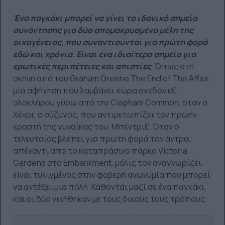
Ένα παγκάκι μπορεί να γίνει το ιδανικό σημείο
συνάντησης για δύο απομακρυσμένα μέλη της
οικογένειας, που συναντιούνται για πρώτη φορά
εδώ και χρόνια. Είναι ένα ιδιαίτερο σημείο για
ερωτικές περιπέτειες και απιστίες
. Όπως στη
σκηνή από του Graham Greene The End of The Affair,
μια αφήγηση που λαμβάνει χώρα σχεδόν εξ
ολοκλήρου γύρω από την Clapham Common, όταν ο
Χένρι, ο σύζυγος, που αντιμετωπίζει τον πρώην
εραστή της γυναίκας του, Μπέντριξ. Όταν ο
τελευταίος βλέπει για πρώτη φορά τον άντρα,
απέναντι από το καταπράσινο πάρκο Victoria
Gardens στο Embankment, μόλις τον αναγνωρίζει:
είναι τυλιγμένος στην φοβερή ανωνυμία που μπορεί
να αντέξει μια πόλη. Κάθονται μαζί σε ένα παγκάκι,
και οι δύο νικήθηκαν με τους δικούς τους τρόπους.