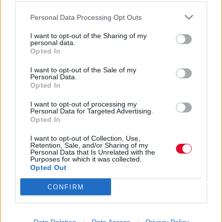
facebook
messenger
twitter
Personal Data Processing Opt Outs
whatsapp
email
I want to opt-out of the Sharing of my
Ακολούθησε το platform.gr στο Google News και μάθε
personal data.
Opted In
πρώτος όλα τα τελευταία trends
I want to opt-out of the Sale of my
Personal Data.
Opted In
I want to opt-out of processing my
ΔΙΑΒΆΣΤΕ ΕΠΊΣΗΣ
Personal Data for Targeted Advertising.
Opted In
I want to opt-out of Collection, Use,
Retention, Sale, and/or Sharing of my
Personal Data that Is Unrelated with the
Purposes for which it was collected.
Opted Out
CONFIRM