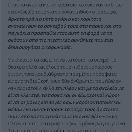
όταν τα αγόρια και τα κορίτσια το έσκαγαν από τις
οικογένειές τους για να συναντηθούν στα κρυφά.
Αρκετά χρόνια μετά αγόρια και κορίτσια
ανανεώνουν το ραντεβού τους στα πάρκα και στα
παγκάκια προσπαθώντας αυτή τη φορά να το
σκάσουν από τις πιεστικές συνθήκες που έχει
δημιουργήσει ο κορωνοϊός.
Με κλειστά τα καφέ, τα εστιατόρια, τα σινεμά, τα
θέατρα αλλά και όλους τους πιθανούς χώρους
συνάντησης και διάδρασης που μέχρι πρόσφατα
είχαν στη διάθεσή τους δύο άνθρωποι που ήθελαν
να γνωριστούν, αλλά
επιπλέον και με τα σχολεία να
είναι κλειστά, τα πάρκα και οι εξωτερικοί χώροι
είναι οι μόνες επιλογές όσων καρδιοχτυπούν και
θέλουν να συναντήσουν το ταίρι τους ή έστω να
πουν από κοντά τα νέα τους με έναν φίλο
– αν και
πλέον κι αυτό στα κρυφά, αφού ο μόνος λόγος για να
βγεις από το σπίτι πρέπει να εμπεριέχει τον όρο