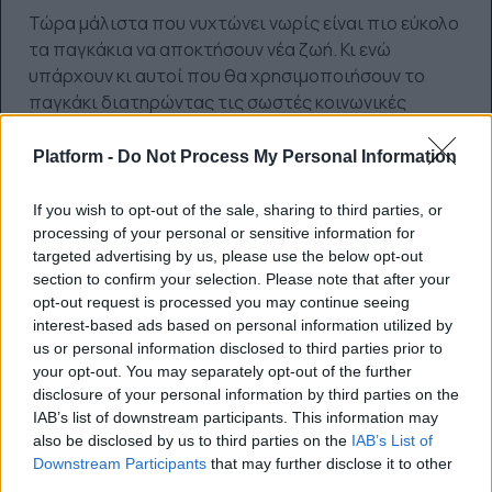
Τώρα μάλιστα που νυχτώνει νωρίς είναι πιο εύκολο
τα παγκάκια να αποκτήσουν νέα ζωή. Κι ενώ
υπάρχουν κι αυτοί που θα χρησιμοποιήσουν το
παγκάκι διατηρώντας τις σωστές κοινωνικές
αποστάσεις υπάρχουν και αυτοί που θα τα
χρησιμοποιήσουν για να καταργήσουν κάθε
Platform -
Do Not Process My Personal Information
απόσταση.
Ειδικά αυτά τα κρυμμένα, τα μέσα στο
σκοτάδι, κι αν στις μέρες που ζούμε θεωρείται
If you wish to opt-out of the sale, sharing to third parties, or
απαγορευμένη κάθε συνάντηση χωρίς απόσταση –
processing of your personal or sensitive information for
targeted advertising by us, please use the below opt-out
ας μην ξεχνάμε ότι ο έρωτας ήταν πάντα και
section to confirm your selection. Please note that after your
εξακολουθεί να είναι μια επαναστατική πράξη.
opt-out request is processed you may continue seeing
interest-based ads based on personal information utilized by
Πηγή
us or personal information disclosed to third parties prior to
your opt-out. You may separately opt-out of the further
disclosure of your personal information by third parties on the
ΠΡΟΗΓΟΎΜΕΝΟ ΆΡΘΡΟ: ΕΣΎ ΜΠΟΡΕΊΣ ΝΑ ΑΝΤΙΣΤΑ
ΕΠΌΜΕΝΟ ΆΡΘΡΟ: 
ΠΡΟΗΓ
ΕΠΌΜΕΝΟ
IAB’s list of downstream participants. This information may
also be disclosed by us to third parties on the
IAB’s List of
Downstream Participants
that may further disclose it to other
0 SHARE
third parties.