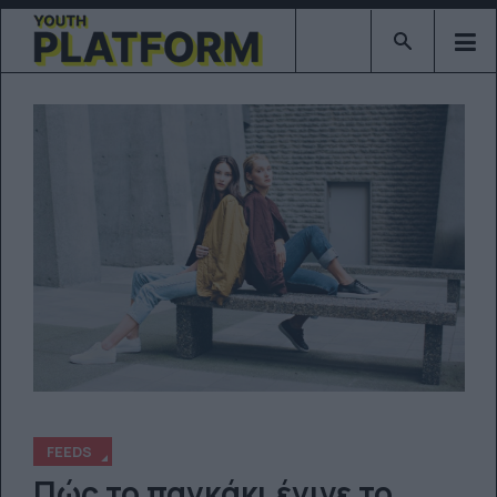
Type 2 or mor
FEEDS
Πώς το παγκάκι έγινε το