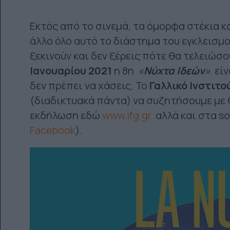
Εκτός από το σινεμά, τα όμορφα στέκια και
άλλο όλο αυτό το διάστημα του εγκλεισμο
ξεκινούν και δεν ξέρεις πότε θα τελειώσ
Ιανουαρίου 2021
η 8η
«
Νύχτα Ιδεών
»
είν
δεν πρέπει να χάσεις. Το
Γαλλικό Ινστιτο
(διαδικτυακά πάντα) να συζητήσουμε με
εκδήλωση εδώ
www.ifg.gr
αλλά και στα so
Facebook
).