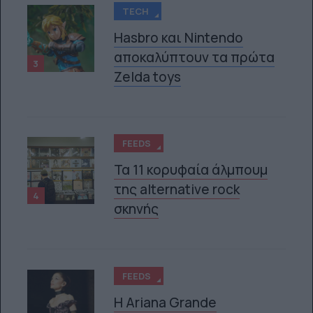
TECH
Hasbro και Nintendo
αποκαλύπτουν τα πρώτα
3
Zelda toys
FEEDS
Τα 11 κορυφαία άλμπουμ
της alternative rock
4
σκηνής
FEEDS
Η Ariana Grande