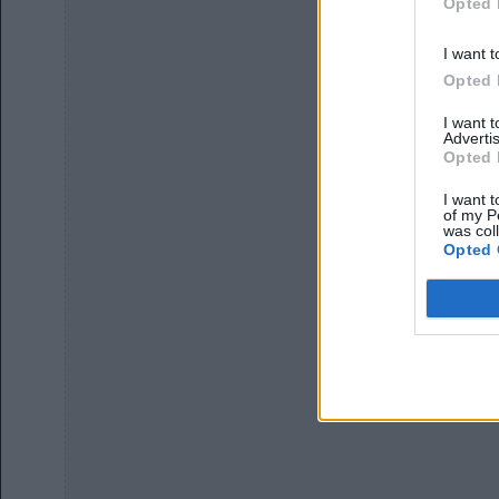
Opted 
I want t
Opted 
I want 
Advertis
Opted 
I want t
of my P
was col
Opted 