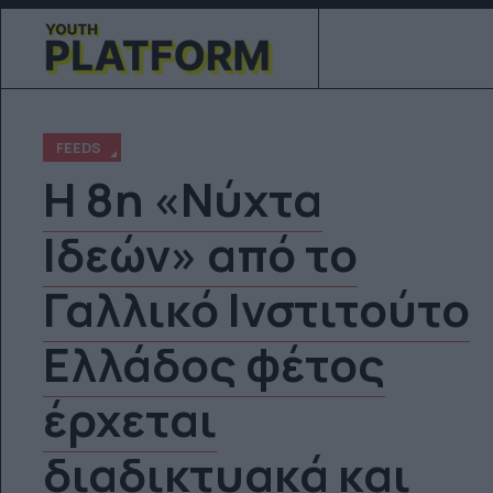
FEEDS
Η 8η «Νύχτα
Ιδεών» από το
Γαλλικό Ινστιτούτο
Ελλάδος φέτος
έρχεται
διαδικτυακά και