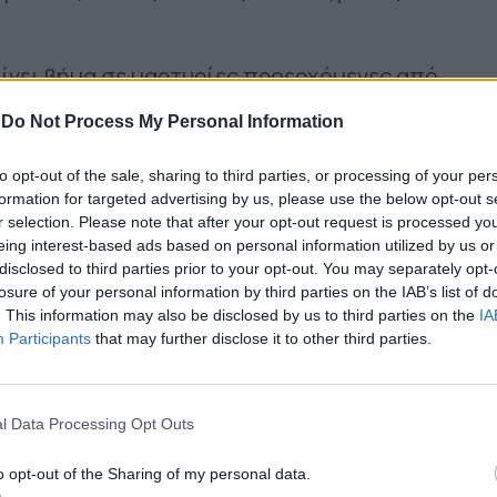
ίνει βήμα σε μαρτυρίες προερχόμενες από
ίζεται στην παραδοχή ότι, πέρα από τις
-
Do Not Process My Personal Information
 τις επιμέρους διενέξεις, που
τη μορφή της διαφορετικότητας που
to opt-out of the sale, sharing to third parties, or processing of your per
formation for targeted advertising by us, please use the below opt-out s
πράξεών μας, διακρίνονται επίσης, κοινοί
r selection. Please note that after your opt-out request is processed y
ιάλογο και για την αναζήτηση συγκλίσεων
eing interest-based ads based on personal information utilized by us or
ύ αυτών.
disclosed to third parties prior to your opt-out. You may separately opt-
losure of your personal information by third parties on the IAB’s list of
. This information may also be disclosed by us to third parties on the
IA
Participants
that may further disclose it to other third parties.
l Data Processing Opt Outs
o opt-out of the Sharing of my personal data.