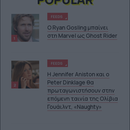
FEEDS
Ο Ryan Gosling μπαίνει
στη Marvel ως Ghost Rider
1
FEEDS
Η Jennifer Aniston και ο
Peter Dinklage θα
2
πρωταγωνιστήσουν στην
επόμενη ταινία της Ολίβια
Γουάιλντ, «Naughty»