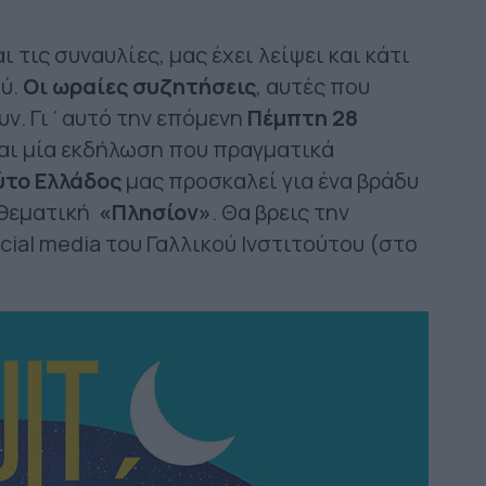
 τις συναυλίες, μας έχει λείψει και κάτι
ύ.
Οι ωραίες συζητήσεις
, αυτές που
ουν. Γι΄αυτό την επόμενη
Πέμπτη 28
αι μία εκδήλωση που πραγματικά
ύτο Ελλάδος
μας προσκαλεί για ένα βράδυ
 θεματική
«Πλησίον»
. Θα βρεις την
cial media του Γαλλικού Ινστιτούτου (στο