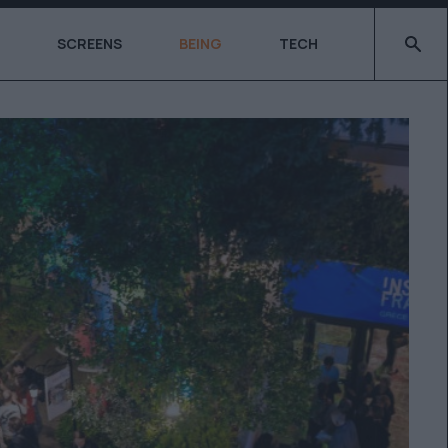
Type 2 o
SCREENS
BEING
TECH