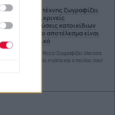
Ένας καλλιτέχνης ζωγραφίζει
τις πιο ειλικρινείς
εκμυστηρεύσεις κατοικίδιων
ζώων και το αποτέλεσμα είναι
ξεκαρδιστικό
Ο Christopher Rozzi ζωγραφίζει όλα όσα
θέλει να σου πει η γάτα και ο σκύλος σου!
Ναταλία Πετρίτη
24.02.2022