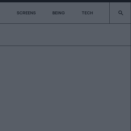
Type 2 o
SCREENS
BEING
TECH