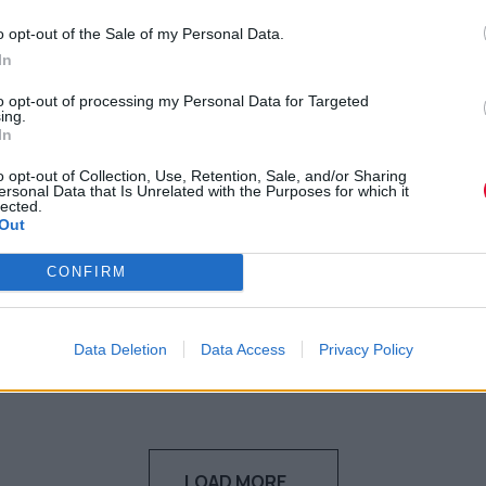
σκηνή από «The Parent Trap»
o opt-out of the Sale of my Personal Data.
στο TikTok και γίνεται viral
In
to opt-out of processing my Personal Data for Targeted
Η διάσημη ηθοποιός πηγαίνει τον χρόνο
ing.
πίσω και εντυπωσιάζει τους θαυμαστές
In
της, μέσα από μια ανάρτησ...
o opt-out of Collection, Use, Retention, Sale, and/or Sharing
ersonal Data that Is Unrelated with the Purposes for which it
lected.
Ναταλία Πετρίτη
Out
25.02.2022
CONFIRM
Data Deletion
Data Access
Privacy Policy
LOAD MORE...