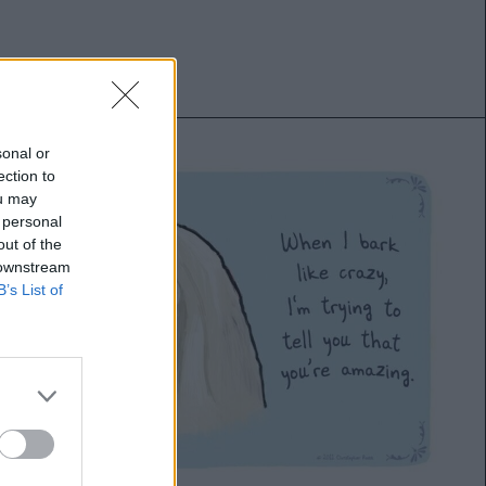
sonal or
ection to
ou may
 personal
out of the
 downstream
B’s List of