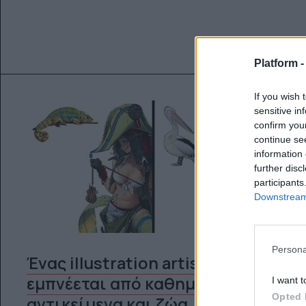
Platform 
If you wish 
sensitive in
confirm you
continue se
information 
further disc
participants
Downstream 
Persona
Ένας illustration artist
εμπνέεται από καθημερινά
I want t
Opted 
αντικείμενα και ζώα