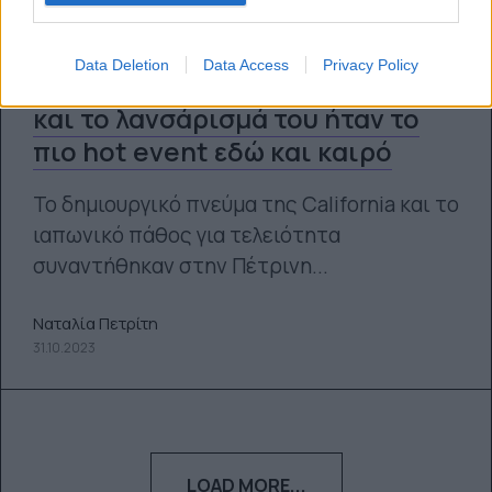
Data Deletion
Data Access
Privacy Policy
Το PLOOM έφτασε στην Ελλάδα
και το λανσάρισμά του ήταν το
πιο hot event εδώ και καιρό
Το δημιουργικό πνεύμα της California και το
ιαπωνικό πάθος για τελειότητα
συναντήθηκαν στην Πέτρινη...
Ναταλία Πετρίτη
31.10.2023
LOAD MORE...