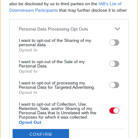
also be disclosed by us to third parties on the
IAB’s List of
Το να είσαι ταπί κατά τη διάρκεια της
Downstream Participants
that may further disclose it to other
φοιτητικής σου ζωής είναι σύνηθες, αυτό
third parties.
δεν σημαίνει όμως ότι...
Personal Data Processing Opt Outs
Ναταλία Πετρίτη
I want to opt-out of the Sharing of my
personal data.
31.10.2023
Opted In
I want to opt-out of the Sale of my
Personal Data.
Opted In
I want to opt-out of processing my
Personal Data for Targeted Advertising.
Opted In
I want to opt-out of Collection, Use,
Retention, Sale, and/or Sharing of my
Personal Data that Is Unrelated with the
Purposes for which it was collected.
Opted Out
CONFIRM