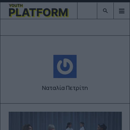
Type 2 or mor
Ναταλία Πετρίτη