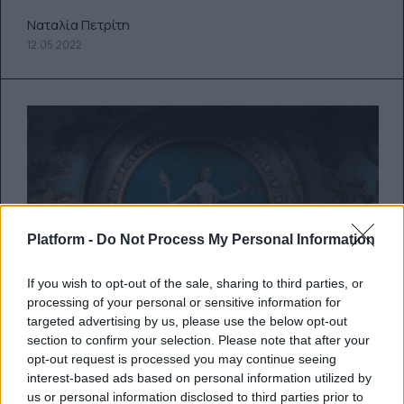
Ναταλία Πετρίτη
12.05.2022
Platform -
Do Not Process My Personal Information
If you wish to opt-out of the sale, sharing to third parties, or
processing of your personal or sensitive information for
targeted advertising by us, please use the below opt-out
Τι δουλειά έχει ο Μπόρις
section to confirm your selection. Please note that after your
opt-out request is processed you may continue seeing
Τζόνσον στο Bridgerton; Η
interest-based ads based on personal information utilized by
παρατήρηση θεατή που έγινε
us or personal information disclosed to third parties prior to