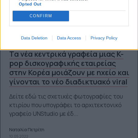
Opted Out
CONFIRM
Data Deletion
Data Access
Privacy Policy
Tα νέα κεντρικά γραφεία μιας K-
pop δισκογραφικής εταιρείας
στην Κορέα μοιάζουν με ηχείο και
γίνονται το νέο διαδικτυακό viral
Δείτε εδώ τις σχετικές φωτογραφίες του
κτιρίου που υπογράφει το αρχιτεκτονικό
γραφείο UNStudio με έδ...
Ναταλία Πετρίτη
10.05.2022