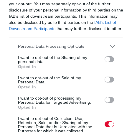
your opt-out. You may separately opt-out of the further
viral
disclosure of your personal information by third parties on the
IAB’s list of downstream participants. This information may
Με εκατομμύρια θαυμαστές να
also be disclosed by us to third parties on the
IAB’s List of
παρακολουθούν τα επεισόδιά του, ο
Downstream Participants
that may further disclose it to other
third parties.
δεύτερος κύκλος έχει γίνει από τους πι...
Personal Data Processing Opt Outs
Ναταλία Πετρίτη
I want to opt-out of the Sharing of my
11.05.2022
personal data.
Opted In
I want to opt-out of the Sale of my
Personal Data.
Opted In
I want to opt-out of processing my
Personal Data for Targeted Advertising.
Opted In
I want to opt-out of Collection, Use,
Retention, Sale, and/or Sharing of my
Personal Data that Is Unrelated with the
Purposes for which it was collected.