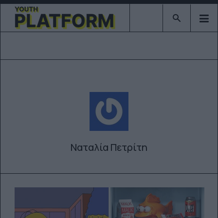
Type 2 or mor
Ναταλία Πετρίτη