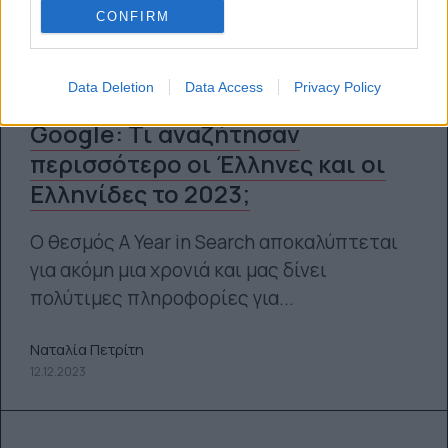
CONFIRM
Data Deletion
Data Access
Privacy Policy
Google: Τι αναζήτησαν
περισσότερο οι Έλληνες και οι
Ελληνίδες το 2023;
Ο θεσμός A Year in Search αποκαλύπτεται
για ακόμη μια χρονιά και μας δίνει
πολύτιμες πληροφορίες για...
Ναταλία Πετρίτη
12.12.2023