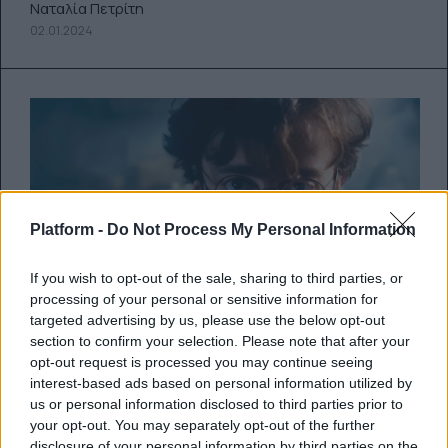
Ναταλία Πετρίτη
02.01.2024
Platform -
Do Not Process My Personal Information
If you wish to opt-out of the sale, sharing to third parties, or
processing of your personal or sensitive information for
targeted advertising by us, please use the below opt-out
section to confirm your selection. Please note that after your
Πώς θα ήταν ο Harry Potter αν
opt-out request is processed you may continue seeing
επέστρεφε με την 9η ταινία της
interest-based ads based on personal information utilized by
us or personal information disclosed to third parties prior to
αγαπημένης saga; – Η ΑΙ
your opt-out. You may separately opt-out of the further
disclosure of your personal information by third parties on the