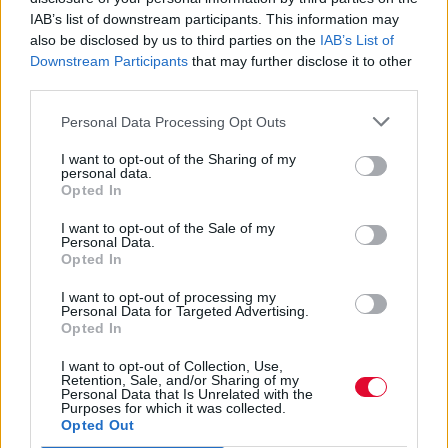
φαντάζεται την απάντηση μέσα
IAB’s list of downstream participants. This information may
από ένα viral trailer
also be disclosed by us to third parties on the
IAB’s List of
Downstream Participants
that may further disclose it to other
Η τεχνητή νοημοσύνη χαρίζει στους
third parties.
θαυμαστές του Harry Potter μια ματιά από
Personal Data Processing Opt Outs
μια φανταστική ένατη ταιν...
I want to opt-out of the Sharing of my
personal data.
Ναταλία Πετρίτη
Opted In
21.12.2023
I want to opt-out of the Sale of my
Personal Data.
Opted In
I want to opt-out of processing my
Personal Data for Targeted Advertising.
Opted In
I want to opt-out of Collection, Use,
Retention, Sale, and/or Sharing of my
Personal Data that Is Unrelated with the
Purposes for which it was collected.
Opted Out