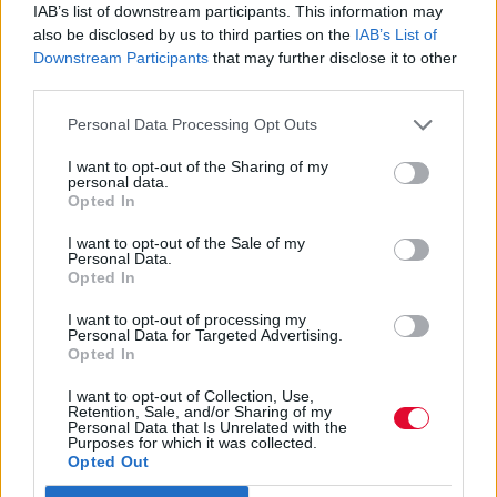
IAB’s list of downstream participants. This information may
Χρειάζεται λίγος περισσότερος χρόνος για
also be disclosed by us to third parties on the
IAB’s List of
Downstream Participants
that may further disclose it to other
να ωριμάσουν τα πράγματα στη μεταξύ σας
third parties.
σχέση
Personal Data Processing Opt Outs
Ναταλία Πετρίτη
I want to opt-out of the Sharing of my
10.05.2022
personal data.
Opted In
I want to opt-out of the Sale of my
Personal Data.
Opted In
I want to opt-out of processing my
Personal Data for Targeted Advertising.
Opted In
I want to opt-out of Collection, Use,
Retention, Sale, and/or Sharing of my
Personal Data that Is Unrelated with the
Purposes for which it was collected.
Opted Out