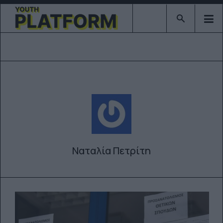
Type 2 or mor
Ναταλία Πετρίτη