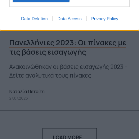
Data Deletion
Data Access
Privacy Policy
Πανελλήνιες 2023: Οι πίνακες με
τις βάσεις εισαγωγής
Ανακοινώθηκαν οι βάσεις εισαγωγής 2023 –
Δείτε αναλυτικά τους πίνακες
Ναταλία Πετρίτη
27.07.2023
LOAD MORE...