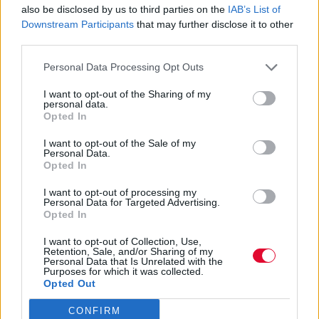
προτιμήσεις των μαθητών σε
also be disclosed by us to third parties on the
IAB’s List of
Downstream Participants
that may further disclose it to other
ΓΕΛ-ΕΠΑΛ - Στην «κορυφή»
third parties.
Ιατρική και Νομική
Personal Data Processing Opt Outs
Ανακοινώθηκαν σήμερα οι βάσεις των
I want to opt-out of the Sharing of my
personal data.
σχολών για τις Πανελλαδικές-Πανελλήνιες
Opted In
εξετάσεις του 2023
I want to opt-out of the Sale of my
Personal Data.
Ναταλία Πετρίτη
Opted In
27.07.2023
I want to opt-out of processing my
Personal Data for Targeted Advertising.
Opted In
I want to opt-out of Collection, Use,
Retention, Sale, and/or Sharing of my
Personal Data that Is Unrelated with the
Purposes for which it was collected.
Opted Out
CONFIRM