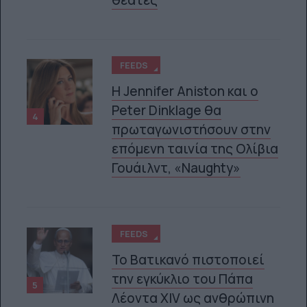
FEEDS
Η Jennifer Aniston και ο
Peter Dinklage θα
4
πρωταγωνιστήσουν στην
επόμενη ταινία της Ολίβια
Γουάιλντ, «Naughty»
FEEDS
Το Βατικανό πιστοποιεί
την εγκύκλιο του Πάπα
5
Λέοντα XIV ως ανθρώπινη