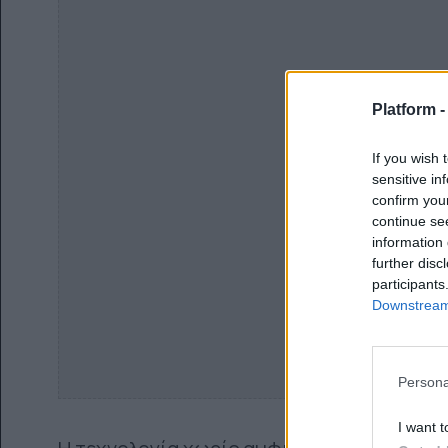
Platform 
If you wish 
sensitive in
confirm you
continue se
information 
further disc
participants
Downstream 
Persona
I want t