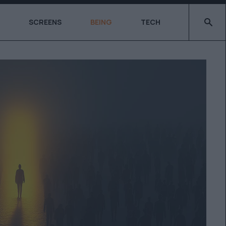
Type 2 o
SCREENS
BEING
TECH