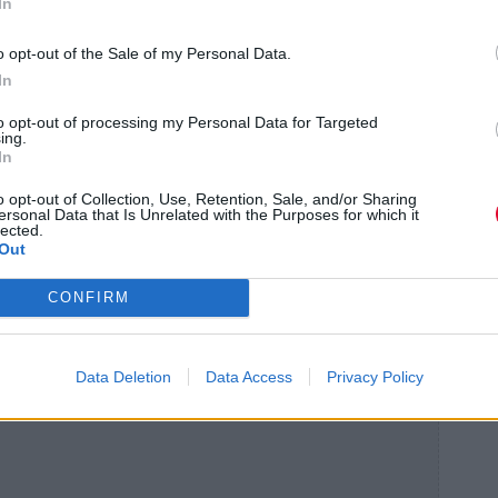
ή πιο εύκολη, αλλά έκανε τις σχέσεις πιο
In
γρήγορα, αλλά όχι βαθιά. Να έχουμε
o opt-out of the Sale of my Personal Data.
θρώπους.
Η υπερσυνδεσιμότητα γέννησε
In
 μόνιμο buzz γύρω από τις ζωές των
to opt-out of processing my Personal Data for Targeted
πραγματικά κοντά
. Είναι η κοινωνικότητα
ing.
In
o opt-out of Collection, Use, Retention, Sale, and/or Sharing
ύο ταυτότητες: τη
δημόσια
, ανοικτή προς
ersonal Data that Is Unrelated with the Purposes for which it
lected.
 του, και την
ιδιωτική
που συχνά μένει
Out
 την ιδιωτική σφαίρα φωλιάζει και η
CONFIRM
ο που μοιάζει πια κοινό, αλλά τόσο
ι.
Data Deletion
Data Access
Privacy Policy