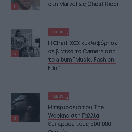
στη Marvel ως Ghost Rider
1
FEEDS
H Charli XCX κυκλοφόρησε
σε βίντεο το Camera από
2
το album "Music, Fashion,
Film"
FEEDS
Η περιοδεία του The
Weeknd στη Γαλλία
3
ξεπέρασε τους 500.000
θεατές