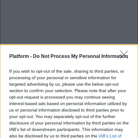
Platform -
Do Not Process My Personal Information
Μετά το επιτυχημένο πρώτο battle του “Sprite One
Shot Festival” της προηγούμενης Κυριακής, ήρθε η
If you wish to opt-out of the sale, sharing to third parties, or
processing of your personal or sensitive information for
στιγμή για τη δεύτερη μάχη! Το πιο urban festival
targeted advertising by us, please use the below opt-out
του 2012, που απασχολεί την εγχώρια hip hop
section to confirm your selection. Please note that after your
κοινότητα είναι γεγονός, και την
Κυριακή 25
opt-out request is processed you may continue seeing
Μαρτίου
οι Salto Mortal (Μεταμόρφωση), οι
interest-based ads based on personal information utilized by
Ρυθμοδότες (Χαλκίδα), οι Show Respect (Υμηττός),
us or personal information disclosed to third parties prior to
οι Δύνασις (Θεσσαλονίκη) και οι Φάσμα (Γαλάτσι /
your opt-out. You may separately opt-out of the further
Άμφισσα) συναντιούνται στο 7sins, στα Εξάρχεια.
disclosure of your personal information by third parties on the
IAB’s list of downstream participants. This information may
Οι καλλιτέχνες θα παρουσιάσουν τις δουλειές τους
also be disclosed by us to third parties on the
IAB’s List of
σε 20λεπτα sets και το κοινό θα κληθεί να