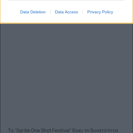
Data Deletion
Data Access
Privacy Policy
Το “Sprite One Shot Festival” δίνει τη δυνατότητα