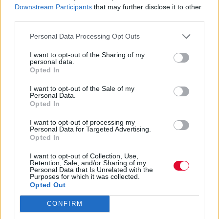
Downstream Participants
that may further disclose it to other
αξιολογήσει τη μουσική τους μέσω ψηφοφορίας, η
third parties.
οποία θα διεξαχθεί στο χώρο μετά το τέλος της
συναυλίας. Καλεσμένος της βραδιάς θα είναι ο ΜC
Personal Data Processing Opt Outs
Yinka.
I want to opt-out of the Sharing of my
personal data.
Με αφορμή το 'Sprite One Shot Festival' το Platform
Opted In
δίνει 2 (δύο) διπλές προσκλήσεις μέσα απο
I want to opt-out of the Sale of my
κλήρωση στην
fan page
για το live αυτής της
Personal Data.
Opted In
Κυριακής. Μέχρι
αύριο Σάββατο μεσημέρι
(οι
νικητές θα ανακοινωθούν άμεσα και προσωπικά)
I want to opt-out of processing my
κάνετε like στο
αντίστοιχο post
στην
fan page του
Personal Data for Targeted Advertising.
Opted In
Platform
και οι νικητές θα προκλυψουν μετά απο
κλήρωση. Έχετε μία ολόκληρη μέρα (και κάτι
I want to opt-out of Collection, Use,
παραπάνω) για να πάρετε μέρος! Hit!!
Retention, Sale, and/or Sharing of my
Personal Data that Is Unrelated with the
Purposes for which it was collected.
Opted Out
CONFIRM