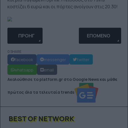
κοστίζει 6 ευρώ και οι πόρτες ανοίγουν στις 20.30!
ΠΡΟΗΓΟΎΜΕΝΟ ΆΡΘΡΟ: ODD FUTURE'S 'LOITER SQ
ΕΠΌΜΕΝΟ ΆΡΘΡΟ: 
ΠΡΟΗΓ
ΕΠΌΜΕΝΟ
0 SHARE
facebook
messenger
twitter
whatsapp
email
Ακολούθησε το platform.gr στο Google News και μάθε
πρώτος όλα τα τελευταία trends
BEST OF NETWORK