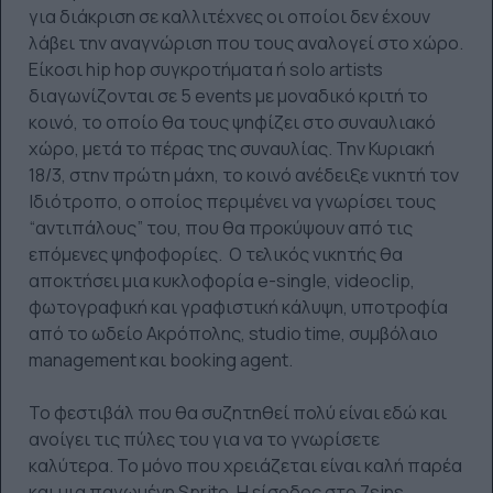
για διάκριση σε καλλιτέχνες οι οποίοι δεν έχουν
λάβει την αναγνώριση που τους αναλογεί στο χώρο.
Είκοσι hip hop συγκροτήματα ή solo artists
διαγωνίζονται σε 5 events με μοναδικό κριτή το
κοινό, το οποίο θα τους ψηφίζει στο συναυλιακό
χώρο, μετά το πέρας της συναυλίας. Την Κυριακή
18/3, στην πρώτη μάχη, το κοινό ανέδειξε νικητή τον
Ιδιότροπο, ο οποίος περιμένει να γνωρίσει τους
“αντιπάλους” του, που θα προκύψουν από τις
επόμενες ψηφοφορίες. Ο τελικός νικητής θα
αποκτήσει μια κυκλοφορία e-single, videoclip,
φωτογραφική και γραφιστική κάλυψη, υποτροφία
από το ωδείο Ακρόπολης, studio time, συμβόλαιο
management και booking agent.
Το φεστιβάλ που θα συζητηθεί πολύ είναι εδώ και
ανοίγει τις πύλες του για να το γνωρίσετε
καλύτερα. Το μόνο που χρειάζεται είναι καλή παρέα
και μια παγωμένη Sprite. Η είσοδος στο 7sins