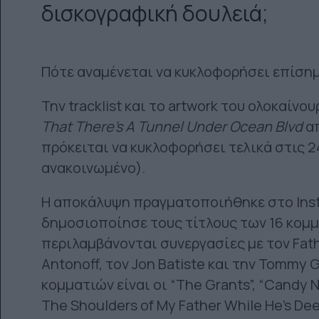
δισκογραφική δουλειά;
Πότε αναμένεται να κυκλοφορήσει επίσημ
Την tracklist και το artwork του ολοκαίνο
That
There’
s
A
Tunnel
Under
Ocean
Blvd
α
πρόκειται να κυκλοφορήσει τελικά στις 2
ανακοινωμένο).
Η αποκάλυψη πραγματοποιήθηκε στο Insta
δημοσιοποίησε τους τίτλους των 16 κομμ
περιλαμβάνονται συνεργασίες με τον Fathe
Antonoff, τον Jon Batiste και την Tommy 
κομματιών είναι οι “The Grants”, “Candy N
The Shoulders of My Father While He’s Deep