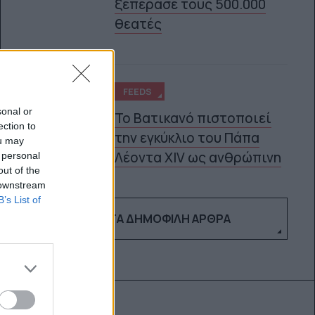
ξεπέρασε τους 500.000
θεατές
FEEDS
sonal or
Το Βατικανό πιστοποιεί
ection to
την εγκύκλιο του Πάπα
ou may
5
Λέοντα XIV ως ανθρώπινη
 personal
out of the
 downstream
B’s List of
ΔΕΣ ΤΑ ΔΗΜΟΦΙΛΉ ΆΡΘΡΑ