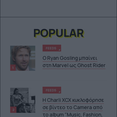
POPULAR
FEEDS
Ο Ryan Gosling μπαίνει
στη Marvel ως Ghost Rider
1
FEEDS
H Charli XCX κυκλοφόρησε
σε βίντεο το Camera από
2
το album "Music, Fashion,