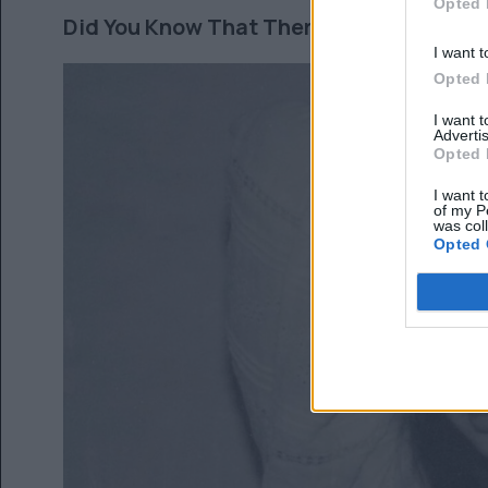
Opted 
Did You Know That There’s A Tunnel Und
I want t
Opted 
I want 
Advertis
Opted 
I want t
of my P
was col
Opted 