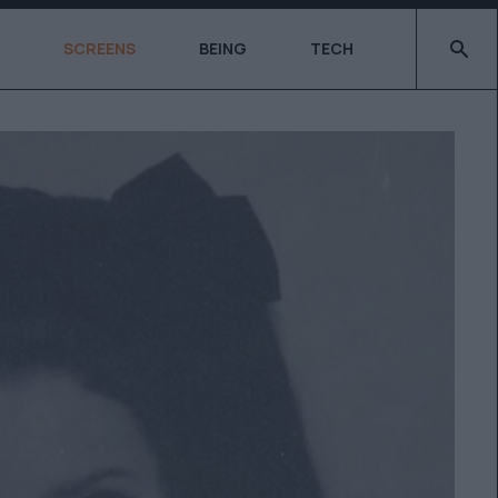
Type 2 o
SCREENS
BEING
TECH