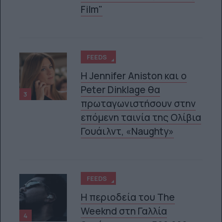
Film"
FEEDS
Η Jennifer Aniston και ο
Peter Dinklage θα
3
πρωταγωνιστήσουν στην
επόμενη ταινία της Ολίβια
Γουάιλντ, «Naughty»
FEEDS
Η περιοδεία του The
Weeknd στη Γαλλία
4