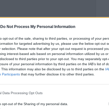
-
Do Not Process My Personal Information
to opt-out of the sale, sharing to third parties, or processing of your per
formation for targeted advertising by us, please use the below opt-out s
r selection. Please note that after your opt-out request is processed y
eing interest-based ads based on personal information utilized by us or
disclosed to third parties prior to your opt-out. You may separately opt-
losure of your personal information by third parties on the IAB’s list of
. This information may also be disclosed by us to third parties on the
IA
Participants
that may further disclose it to other third parties.
l Data Processing Opt Outs
der Ocean
έρχεται μετά τα
Blue Banisters
κυκλοφόρησαν και τα δύο το 2020.
o opt-out of the Sharing of my personal data.