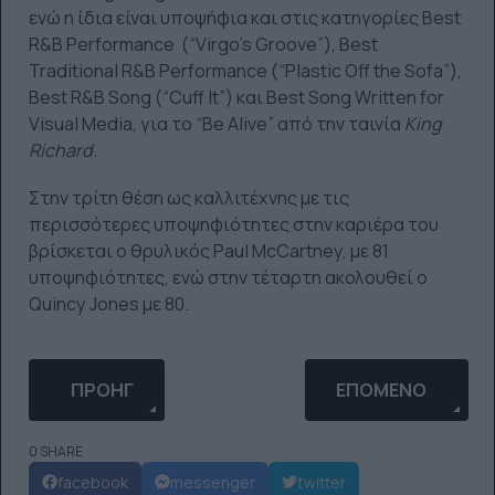
ενώ η ίδια είναι υποψήφια και στις κατηγορίες Best
R&B Performance (“Virgo’s Groove”), Best
Traditional R&B Performance (“Plastic Off the Sofa”),
Best R&B Song (“Cuff It”) και Best Song Written for
Visual Media, για το “Be Alive” από την ταινία
King
Richard
.
Στην τρίτη θέση ως καλλιτέχνης με τις
περισσότερες υποψηφιότητες στην καριέρα του
βρίσκεται ο θρυλικός Paul McCartney, με 81
υποψηφιότητες, ενώ στην τέταρτη ακολουθεί ο
Quincy Jones με 80.
ΠΡΟΗΓΟΎΜΕΝΟ ΆΡΘΡΟ: Η ROSALÍA ΕΡΜΗΝΕΎΕΙ ΤΑ “
ΕΠΌΜΕΝΟ ΆΡΘΡΟ:
ΠΡΟΗΓ
ΕΠΌΜΕΝΟ
0 SHARE
facebook
messenger
twitter