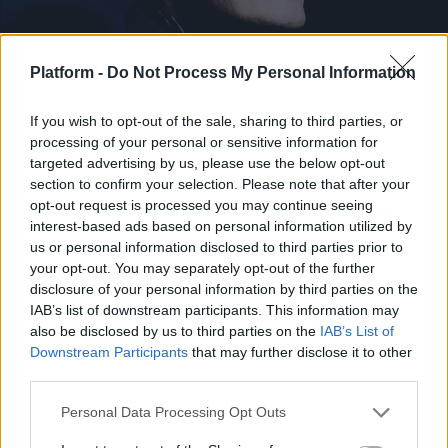
Platform -
Do Not Process My Personal Information
ΔΙΕΘΝΗ ΝΕΑ
If you wish to opt-out of the sale, sharing to third parties, or
processing of your personal or sensitive information for
Έφυγε από τη ζωή ο William Orbit
targeted advertising by us, please use the below opt-out
Μουσικά νέα από την Ελλάδα και τη διεθνή μουσική
section to confirm your selection. Please note that after your
σκηνή
opt-out request is processed you may continue seeing
interest-based ads based on personal information utilized by
us or personal information disclosed to third parties prior to
your opt-out. You may separately opt-out of the further
disclosure of your personal information by third parties on the
IAB’s list of downstream participants. This information may
also be disclosed by us to third parties on the
IAB’s List of
Downstream Participants
that may further disclose it to other
third parties.
Personal Data Processing Opt Outs