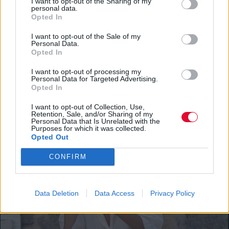
I want to opt-out of the Sharing of my
personal data.
Opted In
I want to opt-out of the Sale of my
Personal Data.
Opted In
ΔΙΕΘΝΗ ΝΕΑ
Οι Green Day απέκτησαν το δικό τους 24ωρο
I want to opt-out of processing my
Personal Data for Targeted Advertising.
κανάλι στο YouTube με σπάνιο αρχειακό υλικό
Opted In
Μουσικά νέα από την Ελλάδα και τη διεθνή μουσική
I want to opt-out of Collection, Use,
σκηνή
Retention, Sale, and/or Sharing of my
Personal Data that Is Unrelated with the
Purposes for which it was collected.
Opted Out
CONFIRM
Data Deletion
Data Access
Privacy Policy