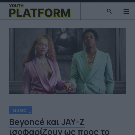
Type 2 or mor
MUSIC
Beyoncé και JAY-Z
ισοφαρίζουν ως προς το