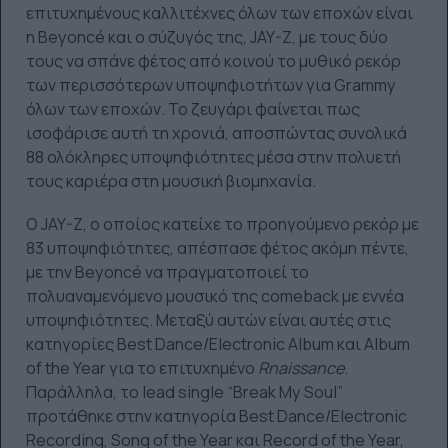
επιτυχημένους καλλιτέχνες όλων των εποχών είναι
η Beyoncé και ο σύζυγός της, JAY-Z, με τους δύο
τους να σπάνε φέτος από κοινού το μυθικό ρεκόρ
των περισσότερων υποψηφιοτήτων για Grammy
όλων των εποχών. Το ζευγάρι φαίνεται πως
ισοφάρισε αυτή τη χρονιά, αποσπώντας συνολικά
88 ολόκληρες υποψηφιότητες μέσα στην πολυετή
τους καριέρα στη μουσική βιομηχανία.
Ο JAY-Z, ο οποίος κατείχε το προηγούμενο ρεκόρ με
83 υποψηφιότητες, απέσπασε φέτος ακόμη πέντε,
με την Beyoncé να πραγματοποιεί το
πολυαναμενόμενο μουσικό της comeback με εννέα
υποψηφιότητες. Μεταξύ αυτών είναι αυτές στις
κατηγορίες Best Dance/Electronic Album και Album
of the Year για το επιτυχημένο
Rnaissance
.
Παράλληλα, το lead single “Break My Soul”
προτάθηκε στην κατηγορία Best Dance/Electronic
Recording, Song of the Year και Record of the Year,