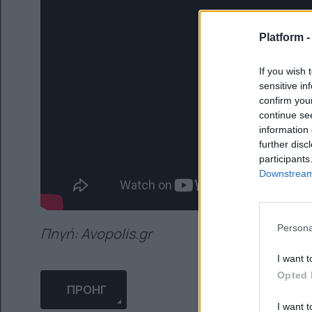
Platform 
If you wish 
sensitive in
confirm you
continue se
information 
further disc
participants
Downstream 
Persona
Πηγή: Avopolis.gr
I want t
Opted 
ΠΡΟΗΓΟΎΜΕΝΟ ΆΡΘΡΟ: BARONESS: ΚΆΘΕ ΜΑΣ 
ΠΡΟΗΓ
I want t