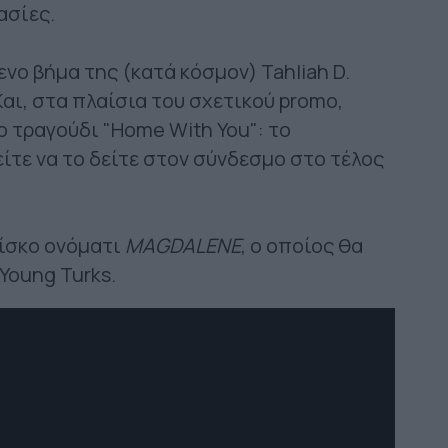
ασίες.
νο βήμα της (κατά κόσμον) Tahliah D.
Και, στα πλαίσια του σχετικού promo,
ο τραγούδι "Home With You": το
είτε να το δείτε στον σύνδεσμο στο τέλος
δίσκο ονόματι
MAGDALENE
, ο οποίος θα
Young Turks.