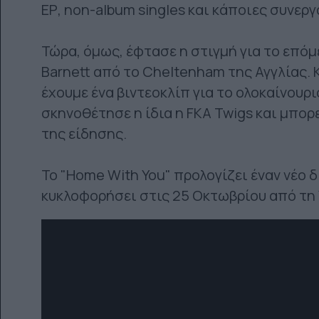
ΕΡ, non-album singles και κάποιες συνεργ
Τώρα, όμως, έφτασε η στιγμή για το επόμε
Barnett από το Cheltenham της Αγγλίας. 
έχουμε ένα βιντεοκλίπ για το ολοκαίνουρι
σκηνοθέτησε η ίδια η FKA Twigs και μπορ
της είδησης.
Το "Home With You" προλογίζει έναν νέο 
κυκλοφορήσει στις 25 Οκτωβρίου από τη 