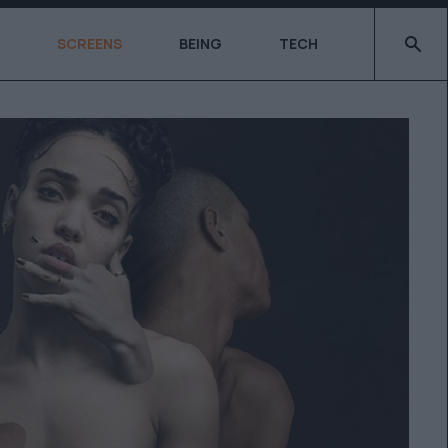
Type 2 o
SCREENS
BEING
TECH