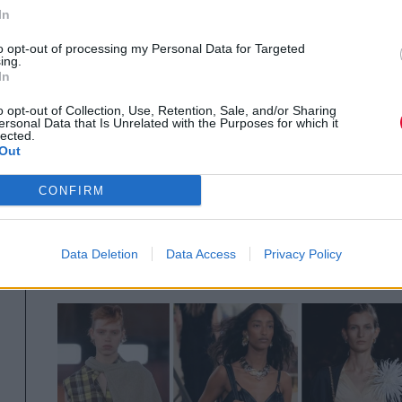
In
atsapp
email
to opt-out of processing my Personal Data for Targeted
ing.
 πρώτος όλα τα τελευταία trends
In
o opt-out of Collection, Use, Retention, Sale, and/or Sharing
ersonal Data that Is Unrelated with the Purposes for which it
lected.
Out
CONFIRM
Data Deletion
Data Access
Privacy Policy