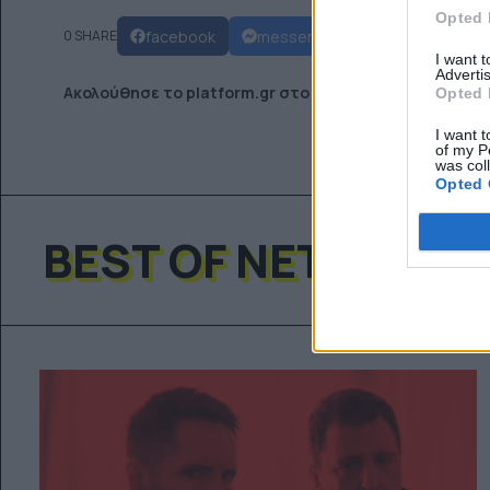
Opted 
facebook
messenger
twitter
wh
0 SHARE
I want 
Advertis
Ακολούθησε το platform.gr στο Google News και μάθε
Opted 
I want t
of my P
was col
Opted 
BEST OF NETWORK