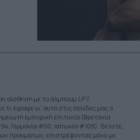
ερη αίσθηση με το άλμπουμ
LP 1
,
ε τι έγραψε γι' αυτό στις σελίδες μας ο
σημείωτη εμπορική επιτυχία (Βρετανία
#94, Γερμανία #50, Ιαπωνία #109). Έκτοτε,
των πραγμάτων, επιστρέφοντας μόνο με