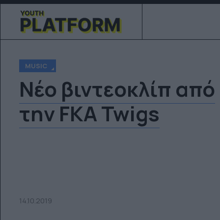
MUSIC
Νέο βιντεοκλίπ από
την FKA Twigs
14.10.2019