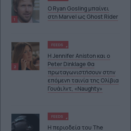
Ο Ryan Gosling μπαίνει
στη Marvel ως Ghost Rider
1
FEEDS
Η Jennifer Aniston και ο
Peter Dinklage θα
2
πρωταγωνιστήσουν στην
επόμενη ταινία της Ολίβια
Γουάιλντ, «Naughty»
FEEDS
Η περιοδεία του The