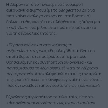
Η 23χρονη από το Τενεσί με τα 3 νούμερο 1
αμερικάνικα άλμπουμ (με το
Bangerz
του 2013 να
πετυχαίνει ανάλογο «σκορ» και στη Βρετανία)
δήλωσε ευθαρσώς ότι αντιλήφθηκε πως διάγει μια
«
χαζή ζωή
», ενώ μίλησε για πρώτη φορά ανοιχτά
για τη σεξουαλικότητά της.
«
Πέρασα χρόνια μη κατανοώντας τη
σεξουαλικότητά μου
», εξομολογήθηκε η Cyrus, η
οποία θύμισε ότι προέρχεται από μια πολύ
θρησκευόμενη και συντηρητική οικογένεια «
και
πάντα μισούσα τη λέξη bisexual, γιατί την έβρισκα
περιοριστική
». Αποκάλυψε μάλιστα πως την πρώτη
της ερωτική σχέση τη σύναψε με γυναίκα, ενώ τόνισε
πως αντιλαμβάνεται τον εαυτό της ως «
pansexual
».
Εξηγώντας περισσότερο το τελευταίο, είπε ότι
«
Δεν σκέφτομαι καν κάποιον ως αγόρι ή κορίτσι
».