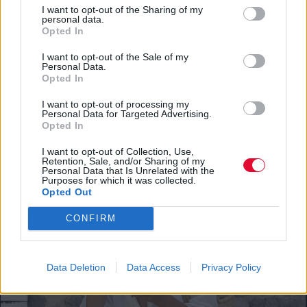
I want to opt-out of the Sharing of my
personal data.
Opted In
I want to opt-out of the Sale of my
Personal Data.
Opted In
ΔΙΕΘΝΗ ΝΕΑ
Οι Green Day απέκτησαν το δικό τους 24ωρο
I want to opt-out of processing my
Personal Data for Targeted Advertising.
κανάλι στο YouTube με σπάνιο αρχειακό υλικό
Opted In
Μουσικά νέα από την Ελλάδα και τη διεθνή μουσική
I want to opt-out of Collection, Use,
Retention, Sale, and/or Sharing of my
σκηνή
Personal Data that Is Unrelated with the
Purposes for which it was collected.
Opted Out
CONFIRM
Data Deletion
Data Access
Privacy Policy