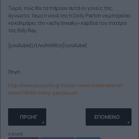
Τώρα, πώς θα τα πάρουν αυτά οι γονείς της,
άγνωστο. Ίσως η νονά της η Dolly Parton να μπορέσει
να καλμάρει την «achy breaky» καρδιά του πατέρα
της Billy Ray.
{youtube}LrUvu1mlWco{/youtube}
Πηγή:
http://www.avopolis.gr/music-news/international-
news/58160-miley-pansexual
ΠΡΟΗΓΟΎΜΕΝΟ ΆΡΘΡΟ: ΌΤΑΝ Η ΕΠΙΣΤΡΟΦΉ ΤΟΥ P
ΕΠΌΜΕΝΟ ΆΡΘΡΟ: 
ΠΡΟΗΓ
ΕΠΌΜΕΝΟ
0 SHARE