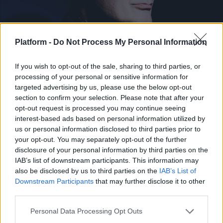
Platform -
Do Not Process My Personal Information
If you wish to opt-out of the sale, sharing to third parties, or
ΔΙΕΘΝΗ ΝΕΑ
processing of your personal or sensitive information for
Έφυγε από τη ζωή ο William Orbit
targeted advertising by us, please use the below opt-out
section to confirm your selection. Please note that after your
Μουσικά νέα από την Ελλάδα και τη διεθνή μουσική
opt-out request is processed you may continue seeing
σκηνή
interest-based ads based on personal information utilized by
us or personal information disclosed to third parties prior to
your opt-out. You may separately opt-out of the further
disclosure of your personal information by third parties on the
IAB’s list of downstream participants. This information may
also be disclosed by us to third parties on the
IAB’s List of
Downstream Participants
that may further disclose it to other
third parties.
Personal Data Processing Opt Outs