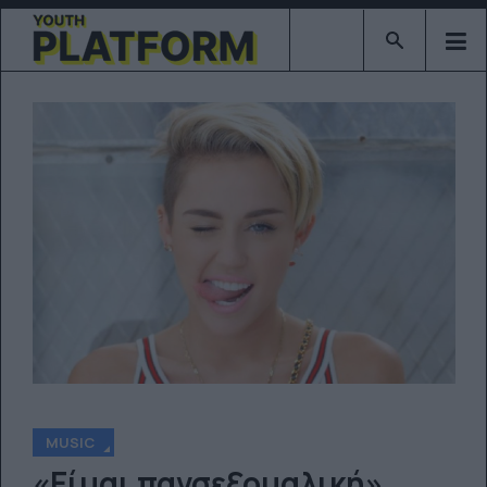
Type 2 or mor
MUSIC
«Είμαι πανσεξουαλική»