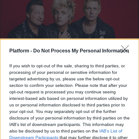
Platform -
Do Not Process My Personal Information
If you wish to opt-out of the sale, sharing to third parties, or
processing of your personal or sensitive information for
targeted advertising by us, please use the below opt-out
section to confirm your selection. Please note that after your
ΔΙΕΘΝΗ ΝΕΑ
opt-out request is processed you may continue seeing
Οι Green Day απέκτησαν το δικό τους 24ωρο
interest-based ads based on personal information utilized by
κανάλι στο YouTube με σπάνιο αρχειακό υλικό
us or personal information disclosed to third parties prior to
your opt-out. You may separately opt-out of the further
Μουσικά νέα από την Ελλάδα και τη διεθνή μουσική
disclosure of your personal information by third parties on the
σκηνή
IAB’s list of downstream participants. This information may
also be disclosed by us to third parties on the
IAB’s List of
Downstream Participants
that may further disclose it to other