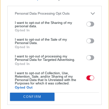
third parties.
Personal Data Processing Opt Outs
I want to opt-out of the Sharing of my
personal data.
Opted In
I want to opt-out of the Sale of my
Personal Data.
Opted In
I want to opt-out of processing my
Personal Data for Targeted Advertising.
Opted In
SHOPPING
I want to opt-out of Collection, Use,
Retention, Sale, and/or Sharing of my
Τα βασικά κομμάτια της capsule καλοκαιρινής
Personal Data that Is Unrelated with the
Purposes for which it was collected.
γκαρνταρόμπας
Opted Out
Fashion: όλα για τη μόδα από το allyou.gr
CONFIRM