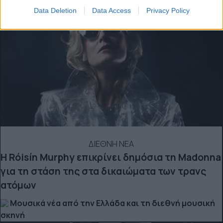
Data Deletion
Data Access
Privacy Policy
ΔΙΕΘΝΗ ΝΕΑ
Η Róisín Murphy επικρίνει δημόσια τη Madonna
για τη στάση της στα δικαιώματα των τρανς
ατόμων
Μουσικά νέα από την Ελλάδα και τη διεθνή μουσική
σκηνή