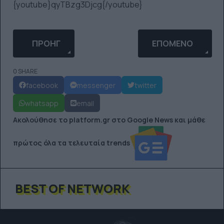
{youtube}qyTBzg3Djcg{/youtube}
ΠΡΟΗΓΟΎΜΕΝΟ ΆΡΘΡΟ: ΈΦΗΒΗ ΤΟΥΪΤΆΡΕΙ ΕΝ ΑΓ
ΕΠΌΜΕΝΟ ΆΡΘΡΟ: 
ΠΡΟΗΓ
ΕΠΌΜΕΝΟ
0 SHARE
facebook
messenger
twitter
whatsapp
email
Ακολούθησε το platform.gr στο Google News και μάθε
πρώτος όλα τα τελευταία trends
BEST OF NETWORK