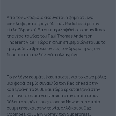
Από τον Οκτώβριο ακούγεται η φήμη ότι ένα
ακυκλοφόρητο τραγούδι των Radiohead με τον
τίτλο "Spooks" θα συμπεριληφθεί στο soundtrack
της νέας ταινίας του Paul Thomas Anderson
"Inderent Vice". Τώρα η φήμη επιβεβαιώνεται με το
τραγούδι να βρίσκει όντως τον δρόμο προς την
δημοσιότητα αλλά λιγάκι αλλαγμένο.
Το εν λόγω κομμάτι έχει παιχτεί για το κοινό μόλις
μια φορά, σε μία συναυλία των Radiohead στην
Κοπεγχάγη το 2006 και τώρα έρχεται ξανά στην
επιφάνεια σε μια νέα version στην οποία έχουν
βάλει το χεράκι τους η Joanna Newsom, η οποία
συμμετέχει και στην ταινία, αλλά και οι Gaz
Coombes και Dany Goffey των Supergrass.