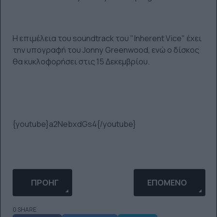
Η επιμέλεια του soundtrack του "Inherent Vice" έχει
την υπογραφή του Jonny Greenwood, ενώ ο δίσκος
θα κυκλοφορήσει στις 15 Δεκεμβρίου.
{youtube}a2NebxdGs4{/youtube}
ΠΡΟΗΓΟΎΜΕΝΟ ΆΡΘΡΟ: NΈΟ ΤΡΑΓΟΎΔΙ ΑΠΌ ΤΟΥ
ΕΠΌΜΕΝΟ ΆΡΘΡΟ: 
ΠΡΟΗΓ
ΕΠΌΜΕΝΟ
0 SHARE