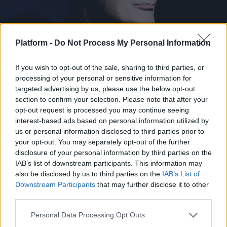
Platform -
Do Not Process My Personal Information
If you wish to opt-out of the sale, sharing to third parties, or
ΔΙΕΘΝΗ ΝΕΑ
processing of your personal or sensitive information for
Έφυγε από τη ζωή ο William Orbit
targeted advertising by us, please use the below opt-out
section to confirm your selection. Please note that after your
Μουσικά νέα από την Ελλάδα και τη διεθνή μουσική
opt-out request is processed you may continue seeing
σκηνή
interest-based ads based on personal information utilized by
us or personal information disclosed to third parties prior to
your opt-out. You may separately opt-out of the further
disclosure of your personal information by third parties on the
IAB’s list of downstream participants. This information may
also be disclosed by us to third parties on the
IAB’s List of
Downstream Participants
that may further disclose it to other
third parties.
Personal Data Processing Opt Outs