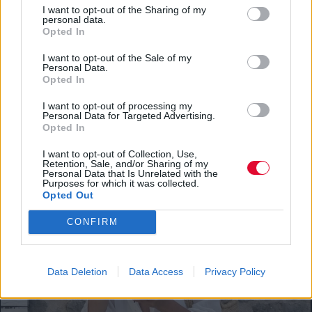
I want to opt-out of the Sharing of my
personal data.
Opted In
I want to opt-out of the Sale of my
Personal Data.
Opted In
ΔΙΕΘΝΗ ΝΕΑ
Οι Green Day απέκτησαν το δικό τους 24ωρο
I want to opt-out of processing my
Personal Data for Targeted Advertising.
κανάλι στο YouTube με σπάνιο αρχειακό υλικό
Opted In
Μουσικά νέα από την Ελλάδα και τη διεθνή μουσική
I want to opt-out of Collection, Use,
Retention, Sale, and/or Sharing of my
σκηνή
Personal Data that Is Unrelated with the
Purposes for which it was collected.
Opted Out
CONFIRM
Data Deletion
Data Access
Privacy Policy