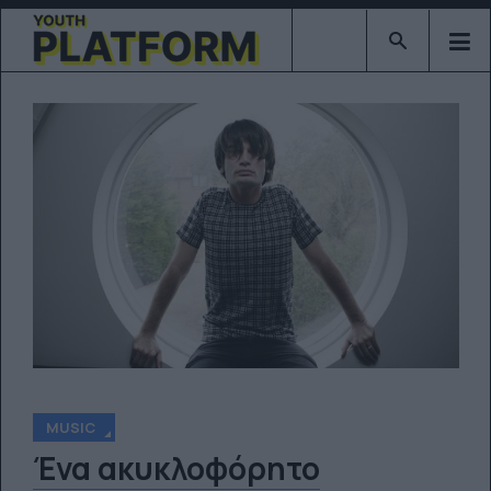
Type 2 or mor
MUSIC
Ένα ακυκλοφόρητο