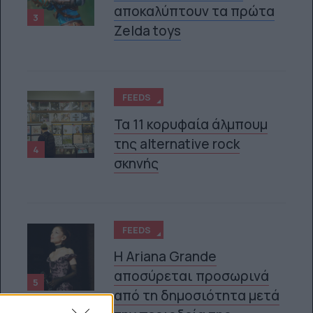
αποκαλύπτουν τα πρώτα
3
Zelda toys
FEEDS
Τα 11 κορυφαία άλμπουμ
της alternative rock
4
σκηνής
FEEDS
Η Ariana Grande
αποσύρεται προσωρινά
5
από τη δημοσιότητα μετά