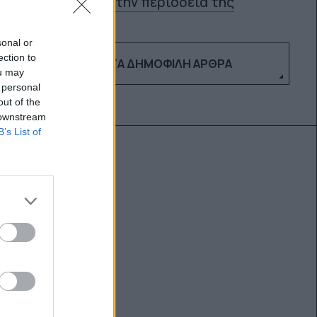
την περιοδεία της
sonal or
ection to
ΔΕΣ ΤΑ ΔΗΜΟΦΙΛΉ ΆΡΘΡΑ
ou may
 personal
out of the
 downstream
B’s List of