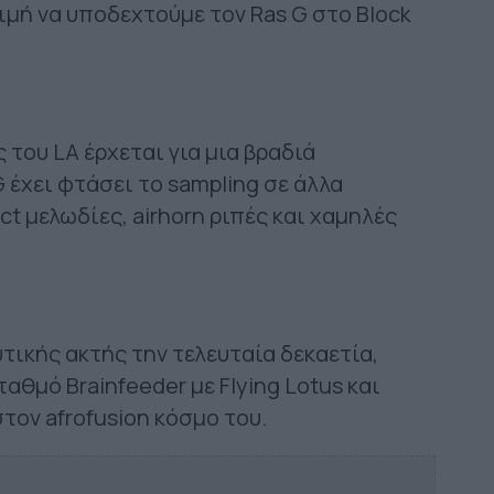
τιμή να υποδεχτούμε τον Ras G στο Block
του LA έρχεται για μια βραδιά
 έχει φτάσει το sampling σε άλλα
ct μελωδίες, airhorn ριπές και χαμηλές
τικής ακτής την τελευταία δεκαετία,
αθμό Brainfeeder με Flying Lotus και
στον afrofusion κόσμο του.