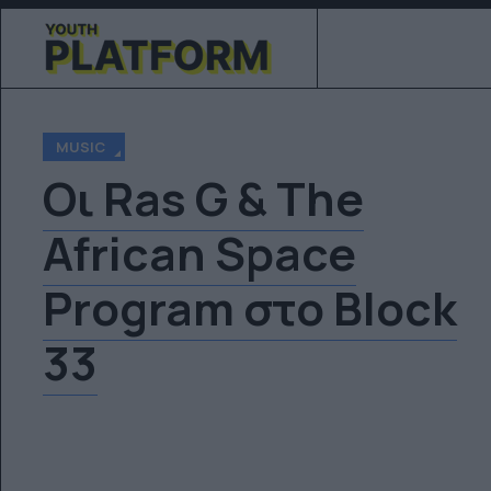
MUSIC
Οι Ras G & Τhe
African Space
Program στο Block
33