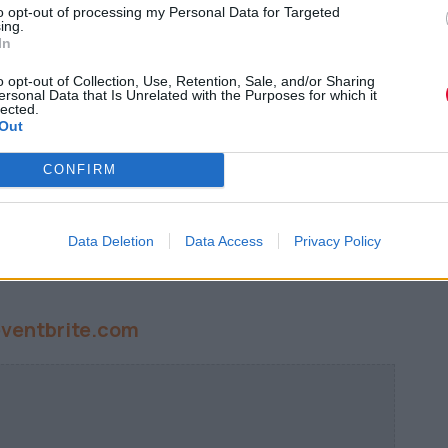
to opt-out of processing my Personal Data for Targeted
ing.
In
o opt-out of Collection, Use, Retention, Sale, and/or Sharing
ersonal Data that Is Unrelated with the Purposes for which it
lected.
Out
 Digital Monk
CONFIRM
Data Deletion
Data Access
Privacy Policy
eventbrite.com