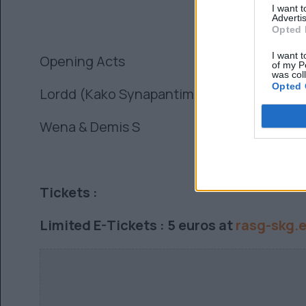
I want 
Advertis
Opted 
I want t
Opening Acts
of my P
was col
Opted 
Lordd (Kako Synapantima) feat.Big Shine &
Wena & Demis S
Tickets :
Limited E-Tickets : 5 euros at
rasg-skg.