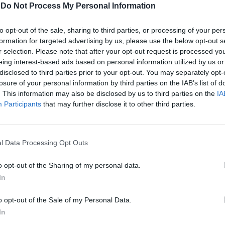
-
Do Not Process My Personal Information
to opt-out of the sale, sharing to third parties, or processing of your per
formation for targeted advertising by us, please use the below opt-out s
r selection. Please note that after your opt-out request is processed y
eing interest-based ads based on personal information utilized by us or
disclosed to third parties prior to your opt-out. You may separately opt-
losure of your personal information by third parties on the IAB’s list of
. This information may also be disclosed by us to third parties on the
IA
Participants
that may further disclose it to other third parties.
l Data Processing Opt Outs
o opt-out of the Sharing of my personal data.
In
ή ό,τι ο Sun Ra για την jazz, ό,τι o
cratch Perry για τη reggae»
o opt-out of the Sale of my Personal Data.
In