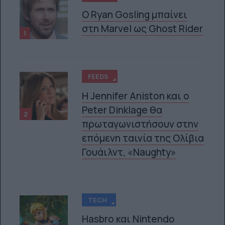
Ο Ryan Gosling μπαίνει
στη Marvel ως Ghost Rider
1
FEEDS
Η Jennifer Aniston και ο
Peter Dinklage θα
2
πρωταγωνιστήσουν στην
επόμενη ταινία της Ολίβια
Γουάιλντ, «Naughty»
TECH
Hasbro και Nintendo