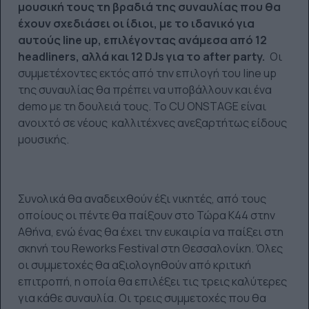
μουσική τους τη βραδιά της συναυλίας που θα
έχουν σχεδιάσει οι ίδιοι, με το ιδανικό για
αυτούς line up, επιλέγοντας ανάμεσα από 12
headliners, αλλά και 12 DJs για το after party.
Οι
συμμετέχοντες εκτός από την επιλογή του line up
της συναυλίας θα πρέπει να υποβάλλουν και ένα
demo με τη δουλειά τους. Το CU ONSTAGE είναι
ανοιχτό σε νέους καλλιτέχνες ανεξαρτήτως είδους
μουσικής.
Συνολικά θα αναδειχθούν έξι νικητές, από τους
οποίους οι πέντε θα παίξουν στο Τώρα Κ44 στην
Αθήνα, ενώ ένας θα έχει την ευκαιρία να παίξει στη
σκηνή του Reworks Festival στη Θεσσαλονίκη. Όλες
οι συμμετοχές θα αξιολογηθούν από κριτική
επιτροπή, η οποία θα επιλέξει τις τρεις καλύτερες
για κάθε συναυλία. Οι τρεις συμμετοχές που θα