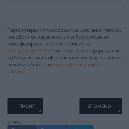
Περισσότερες πληροφορίες για τους headliners και
τους DJs που συμμετέχουν στο διαγωνισμό, οι
ενδιαφερόμενοι μπορούν να δουν στο
http://goo.gl/o9DBEX
και όλες τις λεπτομέρειες για
το διαγωνισμό, υποβολή συμμετοχής & ημερομηνίες
των συναυλιών, στο
www.vodafonecu.gr/cu-
onstage
.
ΠΡΟΗΓΟΎΜΕΝΟ ΆΡΘΡΟ: BEACH STREET FESTIVAL
ΕΠΌΜΕΝΟ ΆΡΘΡΟ: 
ΠΡΟΗΓ
ΕΠΌΜΕΝΟ
0 SHARE