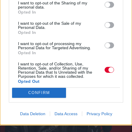
I want to opt-out of the Sharing of my
personal data.
Opted In
I want to opt-out of the Sale of my
Personal Data.
Opted In
ΔΙΕΘΝΗ ΝΕΑ
I want to opt-out of processing my
Έφυγε από τη ζωή ο William Orbit
Personal Data for Targeted Advertising.
Opted In
Μουσικά νέα από την Ελλάδα και τη διεθνή μουσική
I want to opt-out of Collection, Use,
σκηνή
Retention, Sale, and/or Sharing of my
Personal Data that Is Unrelated with the
Purposes for which it was collected.
Opted Out
CONFIRM
Data Deletion
Data Access
Privacy Policy