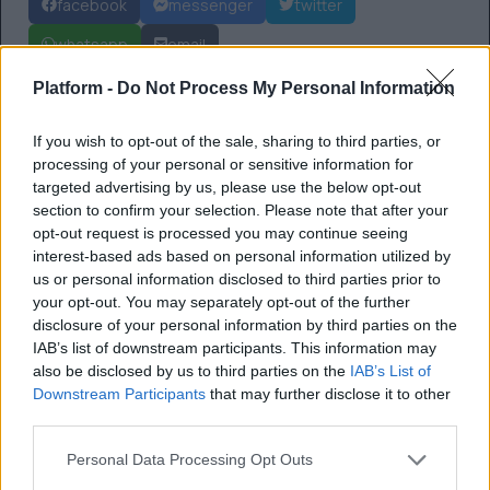
facebook
messenger
twitter
whatsapp
email
Ακολούθησε το platform.gr στο Google News και μάθε
Platform -
Do Not Process My Personal Information
πρώτος όλα τα τελευταία trends
If you wish to opt-out of the sale, sharing to third parties, or
processing of your personal or sensitive information for
targeted advertising by us, please use the below opt-out
section to confirm your selection. Please note that after your
BEST OF NETWORK
opt-out request is processed you may continue seeing
interest-based ads based on personal information utilized by
us or personal information disclosed to third parties prior to
your opt-out. You may separately opt-out of the further
disclosure of your personal information by third parties on the
IAB’s list of downstream participants. This information may
also be disclosed by us to third parties on the
IAB’s List of
Downstream Participants
that may further disclose it to other
third parties.
Personal Data Processing Opt Outs