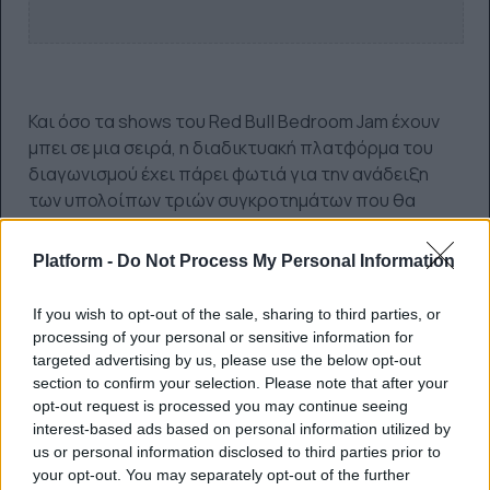
Και όσο τα shows του Red Bull Bedroom Jam έχουν
μπει σε μια σειρά, η διαδικτυακή πλατφόρμα του
διαγωνισμού έχει πάρει φωτιά για την ανάδειξη
των υπολοίπων τριών συγκροτημάτων που θα
διεκδικήσουν μια θέση στη μεγάλη σκηνή. Ως τις 2
Μαΐου μπάντες και καλλιτέχνες μπορούν να
Platform -
Do Not Process My Personal Information
ανεβάζουν βίντεο με το τραγούδι τους στο
www.redbullbedroomjam.gr με σκοπό να ακουστούν
If you wish to opt-out of the sale, sharing to third parties, or
όσο γίνεται περισσότερο. Σύμμαχό τους σε αυτό
processing of your personal or sensitive information for
έχουν το πιστό κοινό τους, φίλους και φαν, που θα
targeted advertising by us, please use the below opt-out
μπουν, θα δουν το βίντεο και θα κάνουν «φασαρία»
section to confirm your selection. Please note that after your
opt-out request is processed you may continue seeing
με όσο περισσότερα shares, likes & views.
interest-based ads based on personal information utilized by
us or personal information disclosed to third parties prior to
your opt-out. You may separately opt-out of the further