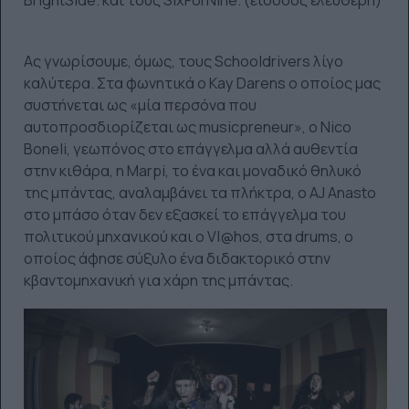
BrightSide. και τους SixForNine. (είσοδος ελεύθερη)
Ας γνωρίσουμε, όμως, τους Schooldrivers λίγο
καλύτερα. Στα φωνητικά ο Kay Darens ο οποίος μας
συστήνεται ως «μία περσόνα που
αυτοπροσδιορίζεται ως musicpreneur», ο Nico
Boneli, γεωπόνος στο επάγγελμα αλλά αυθεντία
στην κιθάρα, η Marpi, το ένα και μοναδικό θηλυκό
της μπάντας, αναλαμβάνει τα πλήκτρα, ο AJ Anasto
στο μπάσο όταν δεν εξασκεί το επάγγελμα του
πολιτικού μηχανικού και ο Vl@hos, στα drums, ο
οποίος άφησε σύξυλο ένα διδακτορικό στην
κβαντομηχανική για χάρη της μπάντας.