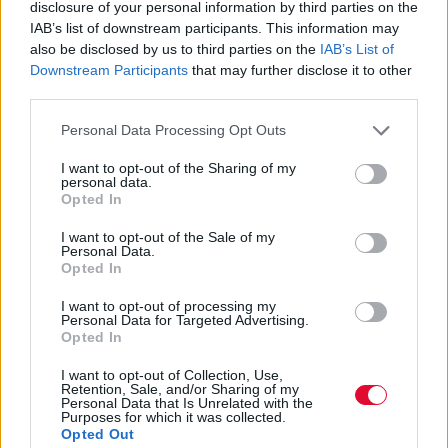
disclosure of your personal information by third parties on the
Ακολούθησε το Red Bull Bedroom Jam:
IAB’s list of downstream participants. This information may
Facebook:
also be disclosed by us to third parties on the
IAB’s List of
http://www.facebook.com/RedBullBedroomJam
Downstream Participants
that may further disclose it to other
Twitter: @redbullGRE
third parties.
#RBBJGR
Personal Data Processing Opt Outs
I want to opt-out of the Sharing of my
personal data.
ΠΡΟΗΓΟΎΜΕΝΟ ΆΡΘΡΟ: ΑΠΕΒΊΩΣΕ ΤΕΛΙΚΆ Η 24ΧΡ
ΕΠΌΜΕΝΟ ΆΡΘΡΟ:
ΠΡΟΗΓ
ΕΠΌΜΕΝΟ
Opted In
I want to opt-out of the Sale of my
0 SHARE
Personal Data.
Opted In
facebook
messenger
twitter
whatsapp
email
I want to opt-out of processing my
Personal Data for Targeted Advertising.
Opted In
Ακολούθησε το platform.gr στο Google News και μάθε
I want to opt-out of Collection, Use,
πρώτος όλα τα τελευταία trends
Retention, Sale, and/or Sharing of my
Personal Data that Is Unrelated with the
Purposes for which it was collected.
Opted Out