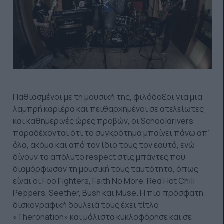
Παθιασμένοι με τη μουσική της, φιλόδοξοι για μια
λαμπρή καριέρα και πειθαρχημένοι σε ατελείωτες
και καθημερινές ώρες προβών, οι Schooldrivers
παραδέχονται ότι το συγκρότημα μπαίνει πάνω απ’
όλα, ακόμα και από τον ίδιο τους τον εαυτό, ενώ
δίνουν το απόλυτο respect στις μπάντες που
διαμόρφωσαν τη μουσική τους ταυτότητα, όπως
είναι οι Foo Fighters, Faith No More, Red Hot Chili
Peppers, Seether, Bush και Muse. Η πιο πρόσφατη
δισκογραφική δουλειά τους έχει τίτλο
«Theronation» και μάλιστα κυκλοφόρησε και σε