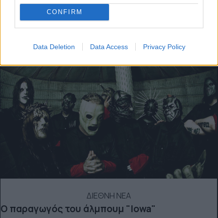
BEST OF NETWORK
CONFIRM
Data Deletion
Data Access
Privacy Policy
ΔΙΕΘΝΗ ΝΕΑ
Ο παραγωγός του άλμπουμ "Iowa"