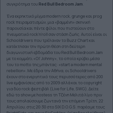
συγκρότημα του
Red Bull Bedroom Jam
.
Ένα εκρηκτικό μίγμα modern rock, grunge και prog
rock πειραματισμών, μια «βαμμένη» σκηνική
παρουσία και πέντε φίλοι που πιστεύουν στο
πνευματικό rock’n’roll σαν στάση ζωής. Αυτοί είναι οι
Schooldrivers που τρέλαναν το Buzz Chart και
κατέκτησαν την πρώτη θέση στη δεύτερη
διαγωνιστική εβδομάδα του Red Bull Bedroom Jam
με το κομμάτι «Ol’ Johnny», το οποίο κρύβει μέσα
του το motto της μπάντας: «start a modern mental
rebellion». Με έδρα την Αθήνα, οι Schooldrivers
έχουν στο ενεργητικό τους περισσότερες από 200
live εμφανίσεις από το 2009 αλλά και το copyright
για δύο rock φεστιβάλ (Live for Life, SWG). Δείτε
εδώ το show με hostess τη Τζένη Μελιτά λίγο πριν
τους απολαύσουμε ζωντανά την επόμενη Τρίτη, 22
Απριλίου, στις 20:30 στο SIX D.O.G.S. παρέα με τους