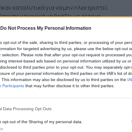
καν καταλυτικά για να μην ηλεκτριστεί
πρεπε κανονικά να βράζει με τέτοια
τυχημένα live του οποίου είναι κορώνα
-
Do Not Process My Personal Information
" μέχρι το "Black Steel", στις πίσω
νώ κανα/δυο τσιριχτοί μικροφωνισμοί της
to opt-out of the sale, sharing to third parties, or processing of your per
formation for targeted advertising by us, please use the below opt-out s
ντας ξανά, μετά τη συναυλία, το "Nothing
r selection. Please note that after your opt-out request is processed y
 όσα πνίγηκαν στην προβληματική
eing interest-based ads based on personal information utilized by us or
uzz.
disclosed to third parties prior to your opt-out. You may separately opt-
losure of your personal information by third parties on the IAB’s list of
. This information may also be disclosed by us to third parties on the
IA
Participants
that may further disclose it to other third parties.
l Data Processing Opt Outs
o opt-out of the Sharing of my personal data.
In