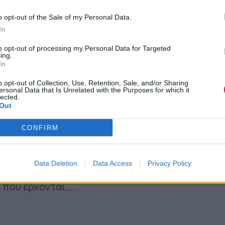
o opt-out of the Sale of my Personal Data.
In
to opt-out of processing my Personal Data for Targeted
ing.
In
o opt-out of Collection, Use, Retention, Sale, and/or Sharing
ersonal Data that Is Unrelated with the Purposes for which it
ky, αν και ήταν η χειρότερη από κάθε άλλη
lected.
Out
ση σφράγισε ένα δεκάλεπτο κρεσέντο με
κορίτσια στη σκηνή, για να χορέψουν και να
CONFIRM
μο, αλλά σαφώς υπολογισμένο. Γιατί το
χόμασταν αν είχε προηγηθεί μια «άλλη»
Data Deletion
Data Access
Privacy Policy
η σύμπνοια με τις αισθήσεις του κοινού.
που έρχονται...