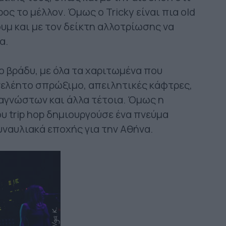
ος το μέλλον. Όμως ο Tricky είναι πια old
υμ και με τον δείκτη αλλοτρίωσης να
α.
ο βράδυ, με όλα τα χαριτωμένα που
νελέητο σπρώξιμο, απειλητικές κάφτρες,
αγνώστων και άλλα τέτοια. Όμως η
υ trip hop δημιουργούσε ένα πνεύμα
υναυλιακά εποχής για την Αθήνα.