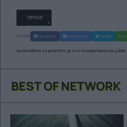
ΠΡΟΗΓΟΎΜΕΝΟ ΆΡΘΡΟ: ΝΈΟ TRACK ΑΠΌ ΤΟΥ
ΠΡΟΗΓ
facebook
messenger
twitter
wh
0 SHARE
Ακολούθησε το platform.gr στο Google News και μάθε
BEST OF NETWORK