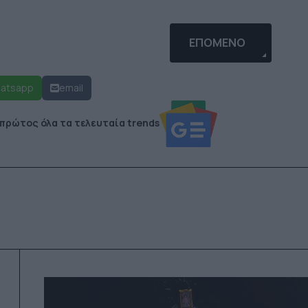
Σ BLACK KEYS
ΕΠΌΜΕΝΟ ΆΡΘΡΟ: ΙΣ
ΕΠΌΜΕΝΟ
atsapp
email
 πρώτος όλα τα τελευταία trends