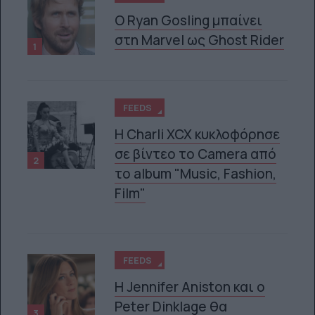
Ο Ryan Gosling μπαίνει
στη Marvel ως Ghost Rider
1
FEEDS
H Charli XCX κυκλοφόρησε
σε βίντεο το Camera από
2
το album "Music, Fashion,
Film"
FEEDS
Η Jennifer Aniston και ο
Peter Dinklage θα
3