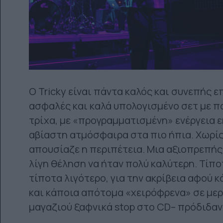
Ο Tricky είναι πάντα καλός και συνεπής 
ασφαλές και καλά υπολογισμένο σετ με π
τρίχα, με «προγραμματισμένη» ενέργεια ε
αβίαστη ατμόσφαιρα στα πιο ήπια. Χωρίς
απουσίαζε η περιπέτεια. Μια αξιοπρεπής
λίγη θέληση να ήταν πολύ καλύτερη. Τίπ
τίποτα λιγότερο, για την ακρίβεια αφού κ
και κάποια απότομα «χειρόφρενα» σε μερι
μαγαζιού ξαφνικά stop στο CD– πρόδιδαν