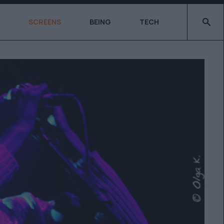
Type 2 o
SCREENS
BEING
TECH