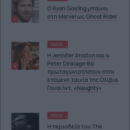
Ο Ryan Gosling μπαίνει
στη Marvel ως Ghost Rider
1
FEEDS
Η Jennifer Aniston και ο
Peter Dinklage θα
2
πρωταγωνιστήσουν στην
επόμενη ταινία της Ολίβια
Γουάιλντ, «Naughty»
FEEDS
Η περιοδεία του The