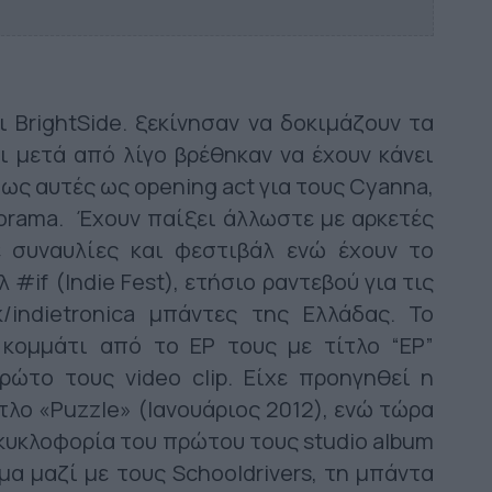
ι BrightSide. ξεκίνησαν να δοκιμάζουν τα
 μετά από λίγο βρέθηκαν να έχουν κάνει
ως αυτές ως opening act για τους Cyanna,
torama. Έχουν παίξει άλλωστε με αρκετές
ε συναυλίες και φεστιβάλ ενώ έχουν το
 #if (Indie Fest), ετήσιο ραντεβού για τις
unk/indietronica μπάντες της Ελλάδας. Το
κομμάτι από το EP τους με τίτλο “EP”
ρώτο τους video clip. Είχε προηγηθεί η
λο «Puzzle» (Ιανουάριος 2012), ενώ τώρα
 κυκλοφορία του πρώτου τους studio album
μα μαζί με τους Schooldrivers, τη μπάντα