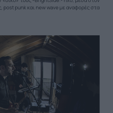
«δικό» τους –ΒrightSide.- ήχο, μέσα στον
, post punk και new wave με αναφορές στα