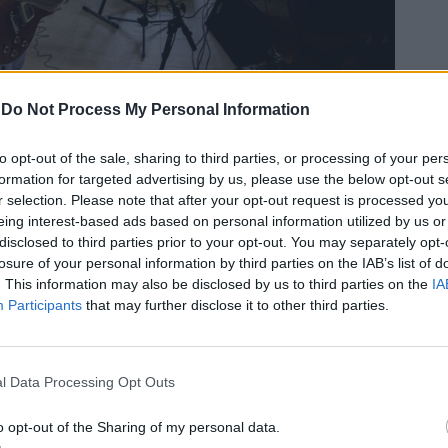
-
Do Not Process My Personal Information
to opt-out of the sale, sharing to third parties, or processing of your per
formation for targeted advertising by us, please use the below opt-out s
r selection. Please note that after your opt-out request is processed y
eing interest-based ads based on personal information utilized by us or
ι οι κιθάρες στους BrightSide. και ως
disclosed to third parties prior to your opt-out. You may separately opt-
losure of your personal information by third parties on the IAB’s list of
ατατζής, όπως ισχυρίζονται όσοι τον
. This information may also be disclosed by us to third parties on the
IA
 των συνεντεύξεων. Ο Νέστορας είναι ο
Participants
that may further disclose it to other third parties.
τό να τον εμποδίζει να διακρίνεται ως
ν διαδικτυακός χαρακτήρας της μπάντας.
l Data Processing Opt Outs
νομικά στη Θεσσαλονίκη και φαίνεται να
καθηκόντων στο συγκρότημα. Ο Miles στα
o opt-out of the Sharing of my personal data.
αυτός Οικονομικά στη Θεσσαλονίκη και