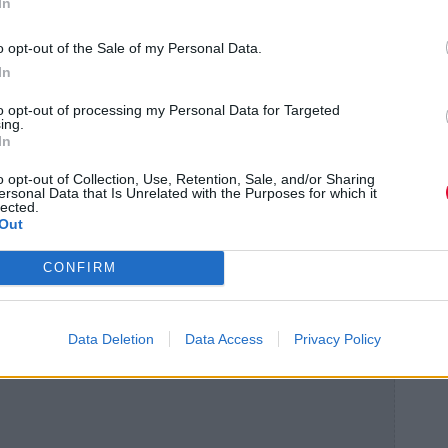
In
 των άλλων και για να «τρέχει» τα θέματα
o opt-out of the Sale of my Personal Data.
ς ότι η μπάντα θα βγει στη σκηνή και θα
In
δημόσιες σχέσεις, θα λέγαμε, της μπάντας,
media και σπουδάζει Πολιτικές Επιστήμες
to opt-out of processing my Personal Data for Targeted
ing.
α γίνουν ροκ στα κατάλληλα χέρια.
In
o opt-out of Collection, Use, Retention, Sale, and/or Sharing
ersonal Data that Is Unrelated with the Purposes for which it
lected.
Out
CONFIRM
Data Deletion
Data Access
Privacy Policy