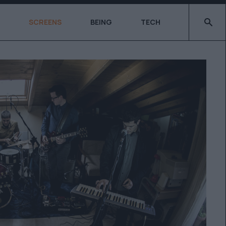
Type 2 o
SCREENS
BEING
TECH