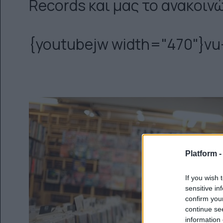
Records και μας το ανακοινώ
{youtubejw width="470"}vu
Platform 
If you wish 
sensitive in
confirm you
continue se
information 