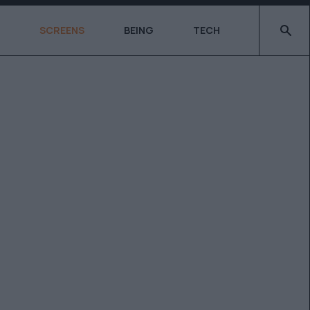
Type 2 o
SCREENS
BEING
TECH