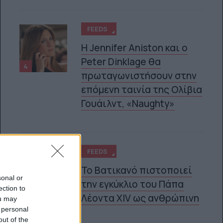
FEEDS
Η Jennifer Aniston και ο
Peter Dinklage θα
4
πρωταγωνιστήσουν στην
επόμενη ταινία της Ολίβια
Γουάιλντ, «Naughty»
FEEDS
Το Βατικανό πιστοποιεί
sonal or
την εγκύκλιο του Πάπα
ection to
5
Λέοντα XIV ως ανθρώπινη
ou may
 personal
out of the