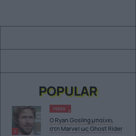
POPULAR
FEEDS
Ο Ryan Gosling μπαίνει
στη Marvel ως Ghost Rider
1