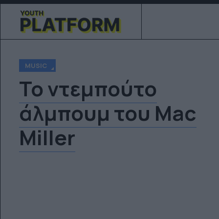
MUSIC
Το ντεμπούτο
άλμπουμ του Mac
Miller