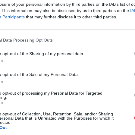
losure of your personal information by third parties on the IAB’s list of
. This information may also be disclosed by us to third parties on the
IA
Participants
that may further disclose it to other third parties.
l Data Processing Opt Outs
o opt-out of the Sharing of my personal data.
ς μεγαλύτερες ελπίδες της νέας hip hop
In
 νέο γεννιέται εκεί έξω μετά τα 80's και
 και κολλητός του Wiz Khalifa, έχει
o opt-out of the Sale of my Personal Data.
In
 με τα mixtapes, uber cool videos και
οφορεί το ντεμπούτο άλμπουμ του ('Blue
to opt-out of processing my Personal Data for Targeted
ing.
ς το ανακοινώνει μέσα απο αυτό το video.
In
o opt-out of Collection, Use, Retention, Sale, and/or Sharing
utubejw}
ersonal Data that Is Unrelated with the Purposes for which it
lected.
Out