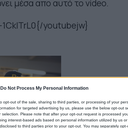
νει μέσα απο αυτό το video.
-1CkITrL0{/youtubejw}
-
Do Not Process My Personal Information
to opt-out of the sale, sharing to third parties, or processing of your per
formation for targeted advertising by us, please use the below opt-out s
r selection. Please note that after your opt-out request is processed y
eing interest-based ads based on personal information utilized by us or
disclosed to third parties prior to your opt-out. You may separately opt-