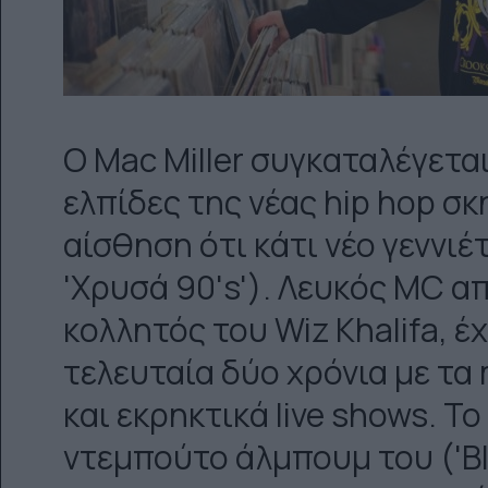
Ο Mac Miller συγκαταλέγετα
ελπίδες της νέας hip hop σκ
αίσθηση ότι κάτι νέο γεννιέτ
'Χρυσά 90's'). Λευκός MC απ
κολλητός του Wiz Khalifa, έ
τελευταία δύο χρόνια με τα 
και εκρηκτικά live shows. 
ντεμπούτο άλμπουμ του ('Bl