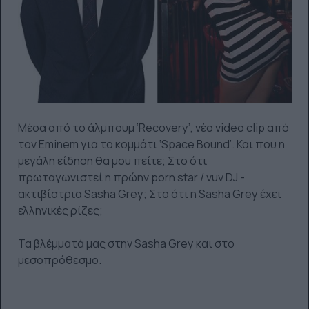
Μέσα από το άλμπουμ ‘Recovery’, νέο video clip από
τον Eminem για το κομμάτι ‘Space Bound’. Και που η
μεγάλη είδηση θα μου πείτε; Στο ότι
πρωταγωνιστεί η πρώην porn star / νυν DJ -
ακτιβίστρια Sasha Grey; Στο ότι η Sasha Grey έχει
ελληνικές ρίζες;
Τα βλέμματά μας στην Sasha Grey και στο
μεσοπρόθεσμο.