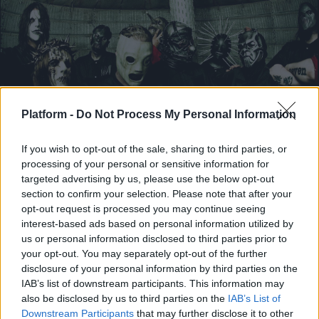
Platform -
Do Not Process My Personal Information
If you wish to opt-out of the sale, sharing to third parties, or
processing of your personal or sensitive information for
ΔΙΕΘΝΗ ΝΕΑ
targeted advertising by us, please use the below opt-out
Ο παραγωγός του άλμπουμ "Iowa"
section to confirm your selection. Please note that after your
opt-out request is processed you may continue seeing
αποκαλύπτει: «Οι Slipknot ήταν μια ανάσα από
interest-based ads based on personal information utilized by
τη διάλυση»
us or personal information disclosed to third parties prior to
your opt-out. You may separately opt-out of the further
Μουσικά νέα από την Ελλάδα και τη διεθνή μουσική
disclosure of your personal information by third parties on the
σκηνή
IAB’s list of downstream participants. This information may
also be disclosed by us to third parties on the
IAB’s List of
Downstream Participants
that may further disclose it to other