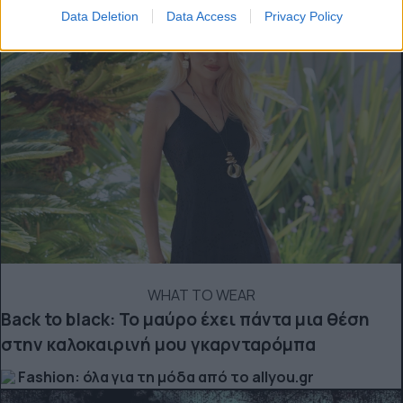
Data Deletion
Data Access
Privacy Policy
WHAT TO WEAR
Back to black: Το μαύρο έχει πάντα μια θέση
στην καλοκαιρινή μου γκαρνταρόμπα
Fashion: όλα για τη μόδα από το allyou.gr