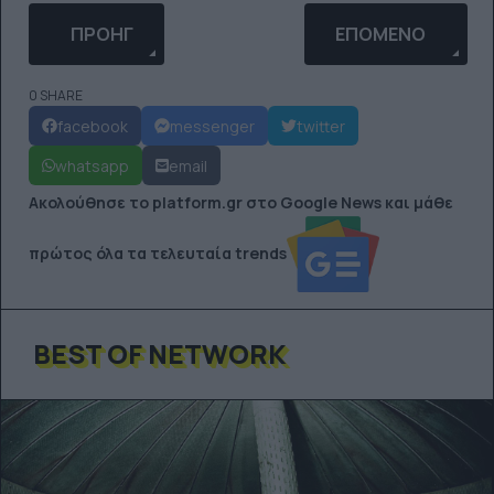
ΠΡΟΗΓΟΎΜΕΝΟ ΆΡΘΡΟ: O ELIJAH WOOD ΣΤΟ "WI
ΕΠΌΜΕΝΟ ΆΡΘΡΟ: 
ΠΡΟΗΓ
ΕΠΌΜΕΝΟ
0 SHARE
facebook
messenger
twitter
whatsapp
email
Ακολούθησε το platform.gr στο Google News και μάθε
πρώτος όλα τα τελευταία trends
BEST OF NETWORK