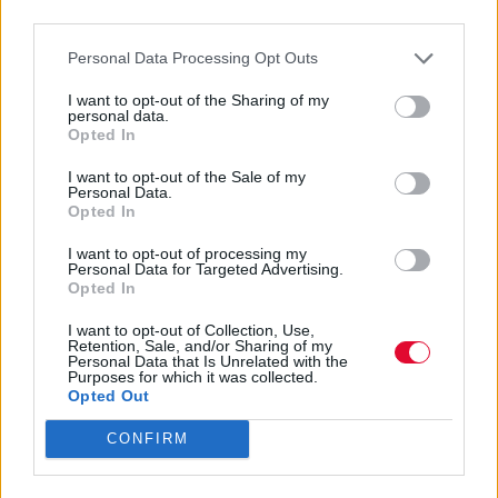
third parties.
Personal Data Processing Opt Outs
I want to opt-out of the Sharing of my
personal data.
Opted In
I want to opt-out of the Sale of my
Personal Data.
Opted In
I want to opt-out of processing my
Personal Data for Targeted Advertising.
Opted In
ΔΙΕΘΝΗ ΝΕΑ
I want to opt-out of Collection, Use,
Wes Borland για το comeback των Limp Bizkit:
Retention, Sale, and/or Sharing of my
Personal Data that Is Unrelated with the
«Ο κόσμος βλέπει ότι πλέον διασκεδάζουμε
Purposes for which it was collected.
Opted Out
πραγματικά»
CONFIRM
Μουσικά νέα από την Ελλάδα και τη διεθνή μουσική
σκηνή