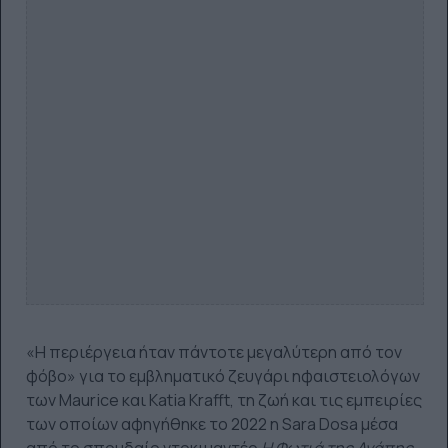
«Η περιέργεια ήταν πάντοτε μεγαλύτερη από τον
φόβο» για το εμβληματικό ζευγάρι ηφαιστειολόγων
των Maurice και Katia Krafft, τη ζωή και τις εμπειρίες
των οποίων αφηγήθηκε το 2022 η Sara Dosa μέσα
από το σπουδαίο ντοκιμαντέρ
Η Φωτιά της Αγάπης