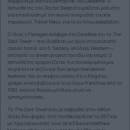
σύμφωνα με σχετικό ρεπορτάζ του Deadline. Ο
σκηνοθέτης του
Doctor
Sleep
ετοιμάζεται μάλιστα
για επανένωση με τον συχνό συνεργάτη του και
παραγωγό, Trevor Macy, για το εν λόγω adaptation.
Ο ίδιος ο Flanagan ανέφερε στο Deadline ότι το
The
Dark
Tower
— που διαθέτει ως έργο στοιχεία από
classic horror, sci-fi, fantasy, αλλά και Western —
αποτελεί το dream project του εδώ και καιρό. Ο
σκηνοθέτης οραματίζεται πιο συγκεκριμένα μια
σειρά πέντε σεζόν και δύο ακόμη standalone
features. Και αν σκεφτεί κανείς ότι ο King έχει
γράψει εννέα βιβλία για το εν λόγω franchise από το
1982, εκείνος θα έχει μπόλικο υλικό να
χρησιμοποιήσει.
Το
The
Dark
Tower
έχει μεταφερθεί στην οθόνη
άλλες δύο φορές: από τον Nikolaj Arcel το 2017 και
με πρωταγωνιστές τους Idris Elba και Matthew