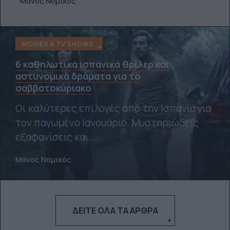
Μάνος Νομικός
MOVIES & TV SHOWS
6 καθηλωτικά ισπανικά θρίλερ και
αστυνομικά δράματα για το
σαββατοκύριακο
Οι καλύτερες επιλογές από την Ισπανία για
τον παγωμένο Ιανουάριο. Μυστηριώδεις
εξαφανίσεις και...
Μάνος Νομικός
ΔΕΊΤΕ ΌΛΑ ΤΑ ΆΡΘΡΑ