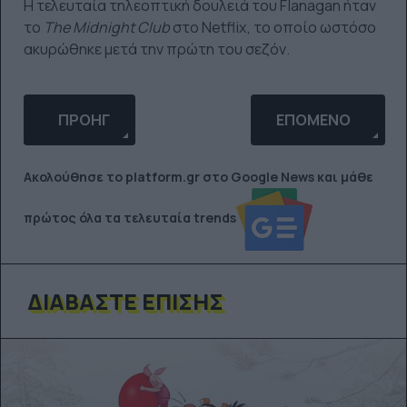
Η τελευταία τηλεοπτική δουλειά του Flanagan ήταν
το
The
Midnight
Club
στο Netflix, το οποίο ωστόσο
ακυρώθηκε μετά την πρώτη του σεζόν.
ΠΡΟΗΓΟΎΜΕΝΟ ΆΡΘΡΟ: ΣΤΗΝ ΠΡΏΤΗ ΕΙΚΌΝΑ ΑΠΌ 
ΕΠΌΜΕΝΟ ΆΡΘΡΟ: 
ΠΡΟΗΓ
ΕΠΌΜΕΝΟ
Ακολούθησε το platform.gr στο Google News και μάθε
πρώτος όλα τα τελευταία trends
ΔΙΑΒΆΣΤΕ ΕΠΊΣΗΣ