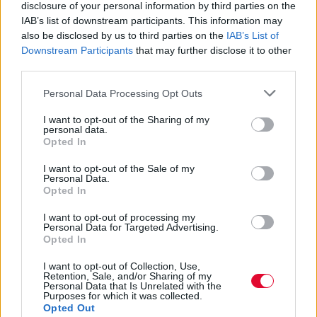
disclosure of your personal information by third parties on the
IAB’s list of downstream participants. This information may
also be disclosed by us to third parties on the
IAB’s List of
Downstream Participants
that may further disclose it to other
third parties.
Personal Data Processing Opt Outs
I want to opt-out of the Sharing of my
personal data.
Opted In
I want to opt-out of the Sale of my
Personal Data.
Opted In
I want to opt-out of processing my
MOVIES & TV SHOWS
Personal Data for Targeted Advertising.
Opted In
Μία απίθανη ιστορία: Τι θα γινόταν αν το
I want to opt-out of Collection, Use,
Retention, Sale, and/or Sharing of my
2000 η Blockbuster εξαγόραζε το Netflix;
Personal Data that Is Unrelated with the
Purposes for which it was collected.
Opted Out
Μία καθοριστική χαμένη ευκαιρία: Όταν η