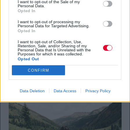
I want to opt-out of the Sale of my
Personal Data.
Opted In
I want to opt-out of processing my
Personal Data for Targeted Advertising.
BEING
Opted In
I want to opt-out of Collection, Use,
O Method: Η λύση για τον γυναικείο
Retention, Sale, and/or Sharing of my
οργασμό έρχεται από το TikTok
Personal Data that Is Unrelated with the
Purposes for which it was collected.
Opted Out
By
Κλέλια Φατούρου
CONFIRM
08.06.2026
Data Deletion
Data Access
Privacy Policy