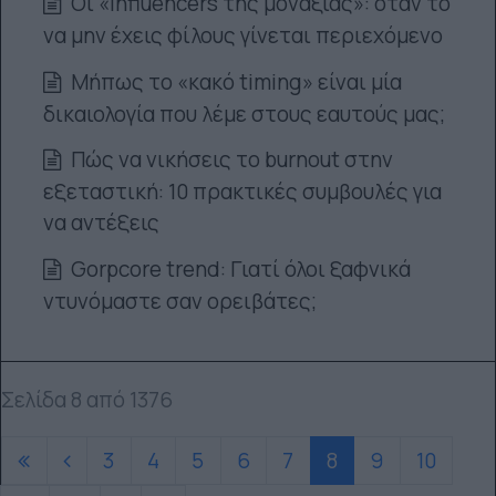
Οι «influencers της μοναξιάς»: όταν το
να μην έχεις φίλους γίνεται περιεχόμενο
Μήπως το «κακό timing» είναι μία
δικαιολογία που λέμε στους εαυτούς μας;
Πώς να νικήσεις το burnout στην
εξεταστική: 10 πρακτικές συμβουλές για
να αντέξεις
Gorpcore trend: Γιατί όλοι ξαφνικά
ντυνόμαστε σαν ορειβάτες;
Σελίδα 8 από 1376
3
4
5
6
7
8
9
10