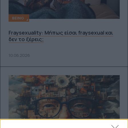
BEING
Fraysexuality: Μήπως είσαι fraysexual και
δεν το ξέρεις;
10.06.2026