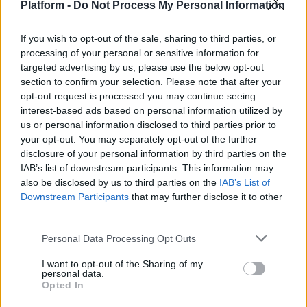
Platform -
Do Not Process My Personal Information
If you wish to opt-out of the sale, sharing to third parties, or
BEING
processing of your personal or sensitive information for
targeted advertising by us, please use the below opt-out
Τι αποκαλύπτει για τον εγκέφαλό σας το να
section to confirm your selection. Please note that after your
opt-out request is processed you may continue seeing
έχετε υπερβολικά πολλές καρτέλες
interest-based ads based on personal information utilized by
ανοιχτές
us or personal information disclosed to third parties prior to
your opt-out. You may separately opt-out of the further
09.06.2026
disclosure of your personal information by third parties on the
IAB’s list of downstream participants. This information may
also be disclosed by us to third parties on the
IAB’s List of
Downstream Participants
that may further disclose it to other
third parties.
Personal Data Processing Opt Outs
I want to opt-out of the Sharing of my
personal data.
Opted In