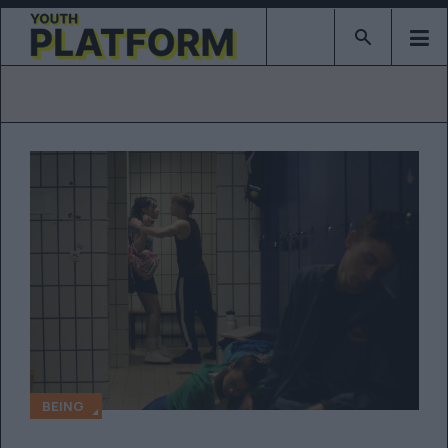
Type 2 or mor
BEING