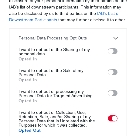
disclosure of your personal information by third parties on the
IAB’s list of downstream participants. This information may
also be disclosed by us to third parties on the
IAB’s List of
Downstream Participants
that may further disclose it to other
third parties.
Personal Data Processing Opt Outs
I want to opt-out of the Sharing of my
personal data.
Opted In
Ποια τα δικαιολογητικά για τη
I want to opt-out of the Sale of my
χορήγηση βεβαίωσης
Personal Data.
Opted In
Αντιστοιχίας τίτλου σπουδών
I want to opt-out of processing my
Personal Data for Targeted Advertising.
Εγκύκλιος με οδηγίες προς τις Διευθύνσεις
Opted In
Εκπαίδευσης αναφορικά με τον έλεγχο
I want to opt-out of Collection, Use,
δικαιολογητικών που υπ...
Retention, Sale, and/or Sharing of my
Personal Data that Is Unrelated with the
Purposes for which it was collected.
Opted Out
Ναταλία Πετρίτη