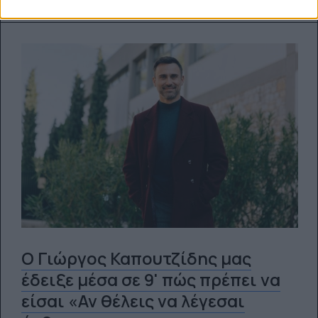
Ο Γιώργος Καπουτζίδης μας
έδειξε μέσα σε 9' πώς πρέπει να
είσαι «Αν θέλεις να λέγεσαι