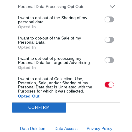
Personal Data Processing Opt Outs
I want to opt-out of the Sharing of my
personal data.
Opted In
I want to opt-out of the Sale of my
Personal Data.
Opted In
I want to opt-out of processing my
Personal Data for Targeted Advertising.
«Μενδώνη παραιτήσου»:
Opted In
Ξεπέρασαν τις 1.380 οι
I want to opt-out of Collection, Use,
υπογραφές των καλλιτεχνών
Retention, Sale, and/or Sharing of my
Personal Data that Is Unrelated with the
Purposes for which it was collected.
Opted Out
«Από λυπηρές έως εχθρικές» οι υπογραφές
των 56 ανθρώπων «της τέχνης και των
CONFIRM
γραμμάτων» που στήριξαν...
Data Deletion
Data Access
Privacy Policy
03.03.2021