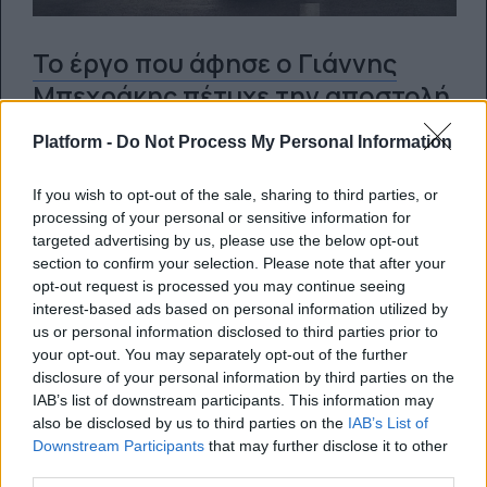
Το έργο που άφησε ο Γιάννης
Μπεχράκης πέτυχε την αποστολή
του: Κανείς μας δεν μπορεί να πει
Platform -
Do Not Process My Personal Information
«Δεν γνώριζα»
If you wish to opt-out of the sale, sharing to third parties, or
Φεύγει σαν χθες, 2 Μαρτίου 2019,
processing of your personal or sensitive information for
χτυπημένος από τον καρκίνο μα έχοντας
targeted advertising by us, please use the below opt-out
section to confirm your selection. Please note that after your
νικήσει την απανθρωπιά
opt-out request is processed you may continue seeing
interest-based ads based on personal information utilized by
03.03.2021
us or personal information disclosed to third parties prior to
your opt-out. You may separately opt-out of the further
disclosure of your personal information by third parties on the
IAB’s list of downstream participants. This information may
also be disclosed by us to third parties on the
IAB’s List of
Downstream Participants
that may further disclose it to other
third parties.