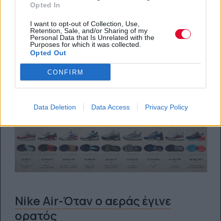
κέντρο της Αθήνας
Opted In
I want to opt-out of Collection, Use,
03.04.2015
Retention, Sale, and/or Sharing of my
Personal Data that Is Unrelated with the
Purposes for which it was collected.
Opted Out
CONFIRM
Data Deletion
Data Access
Privacy Policy
Nike Air-Όταν ο αεράς έγινε
ορατός