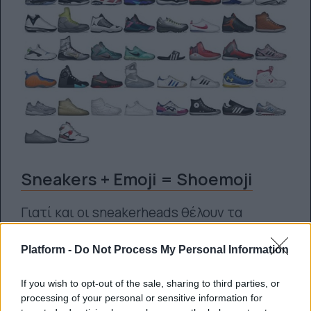
Sneakers + Emoji = Shoemoji
Γιατί και οι sneakerheads θέλουν τα
emoticons τους
Platform -
Do Not Process My Personal Information
Platform team
21.04.2015
If you wish to opt-out of the sale, sharing to third parties, or
processing of your personal or sensitive information for