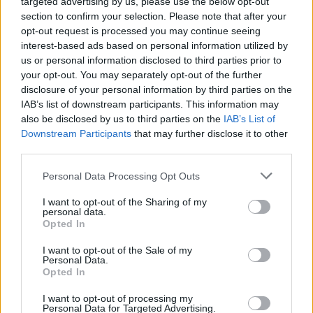
targeted advertising by us, please use the below opt-out
section to confirm your selection. Please note that after your
opt-out request is processed you may continue seeing
interest-based ads based on personal information utilized by
us or personal information disclosed to third parties prior to
your opt-out. You may separately opt-out of the further
disclosure of your personal information by third parties on the
IAB’s list of downstream participants. This information may
also be disclosed by us to third parties on the
IAB’s List of
Downstream Participants
that may further disclose it to other
third parties.
Personal Data Processing Opt Outs
I want to opt-out of the Sharing of my
personal data.
Το πρώτο Superstar Store
Opted In
ανοίγει τις πόρτες του το
I want to opt-out of the Sale of my
Σάββατο 4 Απριλίου
Personal Data.
Opted In
Το iconic sneaker προσγειώθηκε στο
I want to opt-out of processing my
Personal Data for Targeted Advertising.