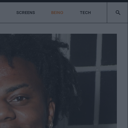
Type 2 o
SCREENS
BEING
TECH