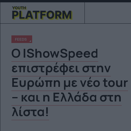
FEEDS
O IShowSpeed
επιστρέφει στην
Ευρώπη με νέο tour
– και η Ελλάδα στη
λίστα!