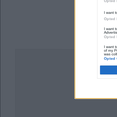
Opted 
I want t
Opted 
I want 
Advertis
Opted 
I want t
of my P
was col
Opted 