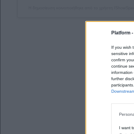
Η δημοσίευση κοινοποιήθηκε από το χρήστη IShowSp
Platform 
If you wish 
sensitive in
confirm you
continue se
information 
further disc
participants
Downstream 
Persona
I want t