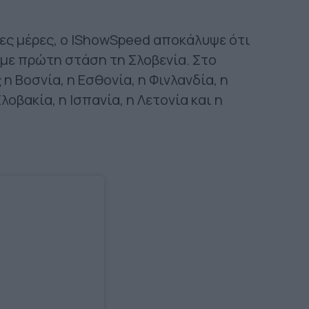
γες μέρες, ο IShowSpeed αποκάλυψε ότι
υ, με πρώτη στάση τη Σλοβενία. Στο
 Βοσνία, η Εσθονία, η Φινλανδία, η
Σλοβακία, η Ισπανία, η Λετονία και η