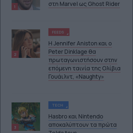
στη Marvel ως Ghost Rider
1
FEEDS
Η Jennifer Aniston και ο
Peter Dinklage θα
2
πρωταγωνιστήσουν στην
επόμενη ταινία της Ολίβια
Γουάιλντ, «Naughty»
TECH
Hasbro και Nintendo
αποκαλύπτουν τα πρώτα
3
Zelda toys