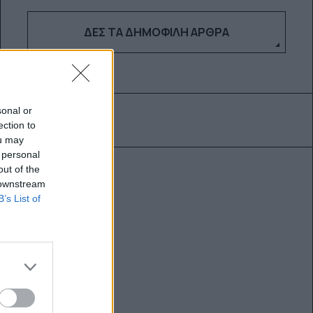
ΔΕΣ ΤΑ ΔΗΜΟΦΙΛΉ ΆΡΘΡΑ
sonal or
ection to
ou may
 personal
out of the
 downstream
B’s List of