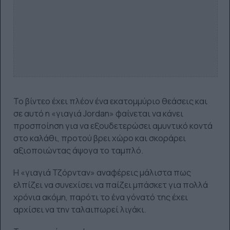
Το βίντεο έχει πλέον ένα εκατομμύριο θεάσεις και
σε αυτό η «γιαγιά Jordan» φαίνεται να κάνει
προσποίηση για να εξουδετερώσει αμυντικό κοντά
στο καλάθι, προτού βρει χώρο και σκοράρει
αξιοποιώντας άψογα το ταμπλό.
Η «γιαγιά Τζόρνταν» αναφέρεις μάλιστα πως
ελπίζει να συνεχίσει να παίζει μπάσκετ για πολλά
χρόνια ακόμη, παρότι το ένα γόνατό της έχει
αρχίσει να την ταλαιπωρεί λιγάκι.