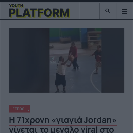
Type 2 or mor
FEEDS
Η 71χρονη «γιαγιά Jordan»
γίνεται το μεγάλο viral στο