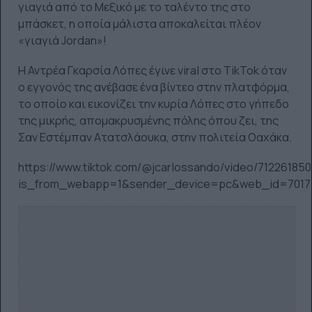
γιαγιά από το Μεξικό με το ταλέντο της στο
μπάσκετ, η οποία μάλιστα αποκαλείται πλέον
«γιαγιά Jordan»!
Η Αντρέα Γκαρσία Λόπες έγινε viral στο TikTok όταν
ο εγγονός της ανέβασε ένα βίντεο στην πλατφόρμα,
το οποίο και εικονίζει την κυρία Λόπες στο γήπεδο
της μικρής, απομακρυσμένης πόλης όπου ζει, της
Σαν Εστέμπαν Ατατσλάουκα, στην πολιτεία Οαχάκα.
https://www.tiktok.com/@jcarlossando/video/71226185
is_from_webapp=1&sender_device=pc&web_id=7017