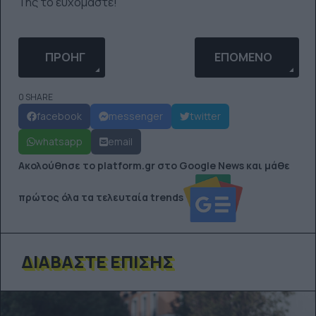
Της το ευχόμαστε!
ΠΡΟΗΓΟΎΜΕΝΟ ΆΡΘΡΟ: ΈΝΑΣ ΚΑΛΛΙΤΈΧΝΗΣ «ΞΑΝΑΦ
ΕΠΌΜΕΝΟ ΆΡΘΡΟ: 
ΠΡΟΗΓ
ΕΠΌΜΕΝΟ
0 SHARE
facebook
messenger
twitter
whatsapp
email
Ακολούθησε το platform.gr στο Google News και μάθε
πρώτος όλα τα τελευταία trends
ΔΙΑΒΆΣΤΕ ΕΠΊΣΗΣ