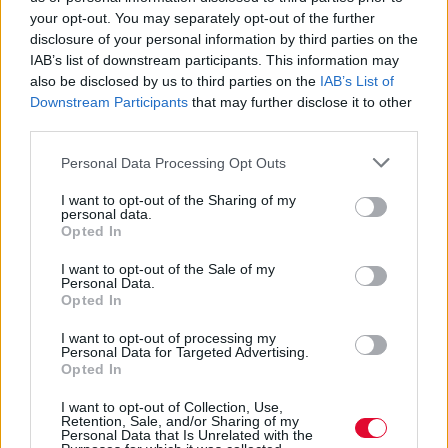
your opt-out. You may separately opt-out of the further
disclosure of your personal information by third parties on the
IAB’s list of downstream participants. This information may
also be disclosed by us to third parties on the
IAB’s List of
Downstream Participants
that may further disclose it to other
third parties.
Personal Data Processing Opt Outs
I want to opt-out of the Sharing of my
personal data.
Opted In
I want to opt-out of the Sale of my
Personal Data.
Opted In
FEEDS
I want to opt-out of processing my
Personal Data for Targeted Advertising.
Opted In
Το AI Brain Fry μας κάνει λιγότερο
παραγωγικούς και πιο κουρασμένους
I want to opt-out of Collection, Use,
Retention, Sale, and/or Sharing of my
Personal Data that Is Unrelated with the