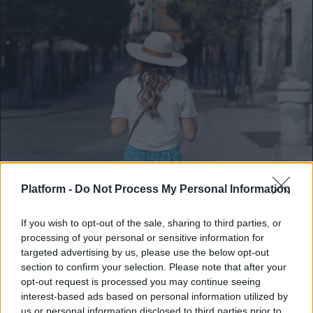
FEEDS
Platform -
Do Not Process My Personal Information
Δεν έχει διακοπές αυτό το καλοκαίρι; Σου
If you wish to opt-out of the sale, sharing to third parties, or
έχουμε τις λύσεις
processing of your personal or sensitive information for
targeted advertising by us, please use the below opt-out
Ξέμεινες στην πόλη; Αυτό δεν σημαίνει
section to confirm your selection. Please note that after your
ότι δεν θα περάσεις τέλεια.
opt-out request is processed you may continue seeing
interest-based ads based on personal information utilized by
Κλέλια Φατούρου
us or personal information disclosed to third parties prior to