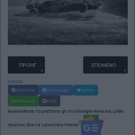
ΠΡΟΗΓΟΎΜΕΝΟ ΆΡΘΡΟ: VIRAL ΈΓΙΝΕ Η LADY GAGA
ΕΠΌΜΕΝΟ ΆΡΘΡΟ: 
ΠΡΟΗΓ
ΕΠΌΜΕΝΟ
0 SHARE
facebook
messenger
twitter
whatsapp
email
Ακολούθησε το platform.gr στο Google News και μάθε
πρώτος όλα τα τελευταία trends