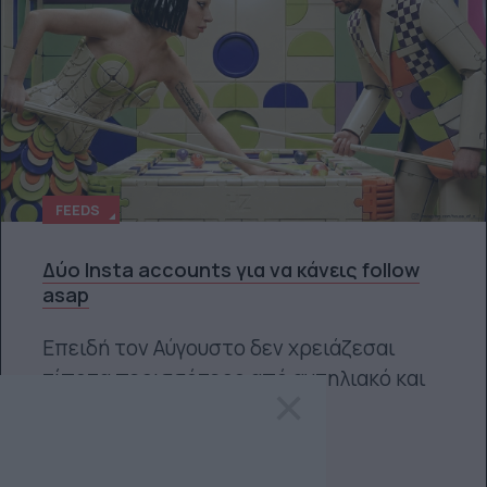
FEEDS
Δύο Insta accounts για να κάνεις follow
asap
Επειδή τον Αύγουστο δεν χρειάζεσαι
τίποτα περισσότερο από αντηλιακό και
×
καλό feed.
Δέσποινα Σακελλαρίδη