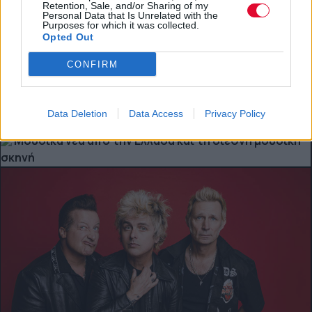
Retention, Sale, and/or Sharing of my
Personal Data that Is Unrelated with the
Purposes for which it was collected.
Opted Out
CONFIRM
ΔΙΕΘΝΗ ΝΕΑ
Έφυγε από τη ζωή ο William Orbit
Data Deletion
Data Access
Privacy Policy
Μουσικά νέα από την Ελλάδα και τη διεθνή μουσική
σκηνή