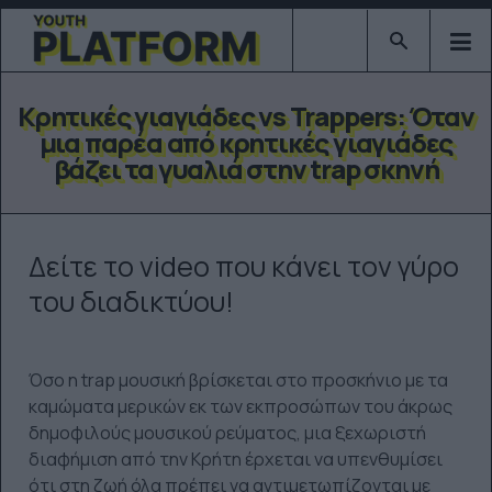
Type 2 or mor
Κρητικές γιαγιάδες vs Trappers: Όταν
μια παρέα από κρητικές γιαγιάδες
βάζει τα γυαλιά στην trap σκηνή
Δείτε το video που κάνει τον γύρο
του διαδικτύου!
Όσο η trap μουσική βρίσκεται στο προσκήνιο με τα
καμώματα μερικών εκ των εκπροσώπων του άκρως
δημοφιλούς μουσικού ρεύματος, μια ξεχωριστή
διαφήμιση από την Κρήτη έρχεται να υπενθυμίσει
ότι στη ζωή όλα πρέπει να αντιμετωπίζονται με