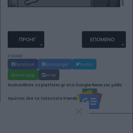
ΠΡΟΗΓΟΎΜΕΝΟ ΆΡΘΡΟ: ΌΛΑ ΤΑ ΞΕΚΑΡΔΙΣΤΙΚΆ Κ
ΕΠΌΜΕΝΟ ΆΡΘΡΟ: P
ΠΡΟΗΓ
ΕΠΌΜΕΝΟ
0 SHARE
facebook
messenger
twitter
whatsapp
email
Ακολούθησε το platform.gr στο Google News και μάθε
πρώτος όλα τα τελευταία trends
×
ΔΙΑΒΆΣΤΕ ΕΠΊΣΗΣ