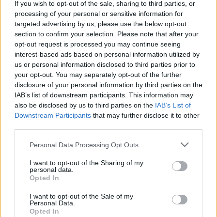
If you wish to opt-out of the sale, sharing to third parties, or
processing of your personal or sensitive information for
ΠΡΟΗΓΟΎΜΕΝΟ ΆΡΘΡΟ: GENIUS TATTOOS: ΤΑΤΟ
ΕΠΌΜΕΝΟ ΆΡΘΡΟ:
ΠΡΟΗΓ
ΕΠΌΜΕΝΟ
targeted advertising by us, please use the below opt-out
section to confirm your selection. Please note that after your
opt-out request is processed you may continue seeing
0 SHARE
interest-based ads based on personal information utilized by
facebook
messenger
twitter
us or personal information disclosed to third parties prior to
your opt-out. You may separately opt-out of the further
whatsapp
email
disclosure of your personal information by third parties on the
IAB’s list of downstream participants. This information may
Ακολούθησε το platform.gr στο Google News και μάθε
also be disclosed by us to third parties on the
IAB’s List of
Downstream Participants
that may further disclose it to other
πρώτος όλα τα τελευταία trends
third parties.
Personal Data Processing Opt Outs
ΔΙΑΒΆΣΤΕ ΕΠΊΣΗΣ
I want to opt-out of the Sharing of my
personal data.
Opted In
I want to opt-out of the Sale of my
Personal Data.
Opted In