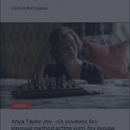
Κλέλια Φατούρου
FEEDS
Anya Taylor-Joy: «Οι γυναίκες δεν
κάνουμε method acting γιατί δεν έχουμε