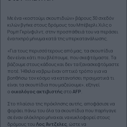
Με ένα «κοστούμι σκουπιδιών» βάρους 30 σχεδόν
κιλών βγήκε στους δρόμους του Μπέβερλι Χιλς ο
Ρομπ Γκρίνφιλντ, στην προσπάθειά του να περάσει
ένα ηχηρό μήνυμα κατά της υπερκατανάλωσης.
«Για τους περισσότερους από μας, τα σκουπίδια
δεν είναι κάτι που βλέπουμε, που σκεφτόμαστε. Τα
βάζουμε στους κάδους και δεν τα ξανασκεφτόμαστε
ποτέ. Ήθελα να βρω έναν οπτικό τρόπο για να
βοηθήσω τον κόσμο να κατανοήσει πραγματικά τι
είναι τα σκουπίδια που μαζεύουμε», εξηγεί
ο
οικολόγος ακτιβιστής
στο
AFP
.
Στο πλαίσιο της πρόκλησης αυτής, αποφάσισε να
φοράει πάνω του όλα τα σκουπίδια που παρήγαγε
σε έναν ολόκληρο μήνα και να κυκλοφορεί στους
δρόμους του
Λος Άντζελες
, ώστε να