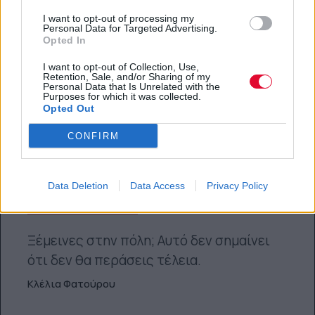
I want to opt-out of processing my
Personal Data for Targeted Advertising.
Opted In
I want to opt-out of Collection, Use,
Retention, Sale, and/or Sharing of my
Personal Data that Is Unrelated with the
Purposes for which it was collected.
Opted Out
CONFIRM
FEEDS
Data Deletion
Data Access
Privacy Policy
Δεν έχει διακοπές αυτό το καλοκαίρι; Σου
έχουμε τις λύσεις
Ξέμεινες στην πόλη; Αυτό δεν σημαίνει
ότι δεν θα περάσεις τέλεια.
Κλέλια Φατούρου