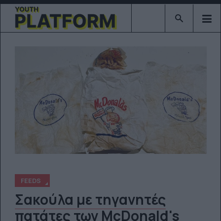
Type 2 or mor
FEEDS
Σακούλα με τηγανητές
πατάτες των McDonald's