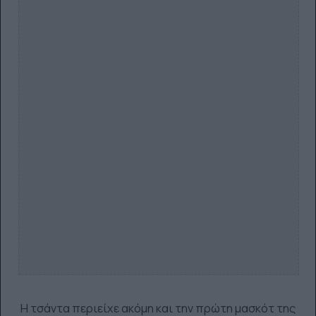
Η τσάντα περιείχε ακόμη και την πρώτη μασκότ της