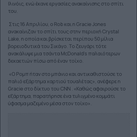
Ιλινόις, ενώ έκανε εργασίες ανακαίνισης στο σπίτι
του.
Στις 16 Απριλίου, ο Rob και η Gracie Jones
ανακαίνιζαν το σπίτι τους στην περιοχή Crystal
Lake, η οποία και βρίσκεται περίπου 50 μίλια
βορειοδυτικά του Σικάγο. Το ζευγάρι τότε
ανακάλυψε μια τσάντα McDonald's παλαιότερων
δεκαετιών πίσω από έναν τοίχο.
«Ο Ρομπ ήταν στο μπάνιο και αντικαθιστούσε το
παλιό εξάρτημα χαρτιού τουαλέτας», ανέφερε η
Gracie στο δίκτυο του CNN . «Καθώς αφαιρούσε το
εξάρτημα, παρατήρησε ένα τυλιγμένο κομμάτι
ύφασμα μαζεμένο μέσα στον τοίχο».