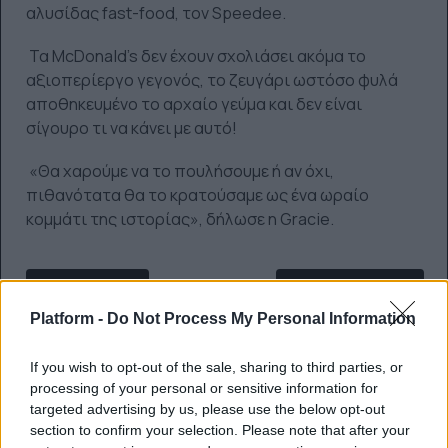
αλυσίδας fast-food, τον Speedee.
Τα McDonald's δεν έχουν σχολιάσει ακόμα το
αξιοπερίεργο γεγονός, το ζευγάρι ωστόσο φυλά
αποθηκευμένο το αρχαίο γεύμα και δεν είναι
σίγουρο τι να κάνει με αυτό!
«Θα χαρούμε να το πουλήσουμε ή αν όχι,
πιθανότατα θα το κρατούσαμε ως ένα ωραίο
κομμάτι της ιστορίας», δήλωσε η Gracie.
ΠΡΟΗΓΟΎΜΕΝΟ ΆΡΘΡΟ: ΞΕΚΑΡΔΙΣΤΙΚΆ MEMES ΓΙ
ΕΠΌΜΕΝΟ ΆΡΘΡΟ:
ΠΡΟΗΓ
ΕΠΌΜΕΝΟ
Platform -
Do Not Process My Personal Information
0 SHARE
If you wish to opt-out of the sale, sharing to third parties, or
facebook
messenger
twitter
processing of your personal or sensitive information for
targeted advertising by us, please use the below opt-out
whatsapp
email
section to confirm your selection. Please note that after your