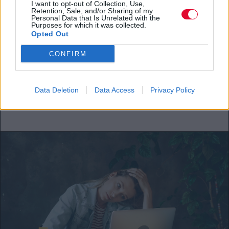
I want to opt-out of Collection, Use,
FEEDS
Retention, Sale, and/or Sharing of my
Personal Data that Is Unrelated with the
Purposes for which it was collected.
Opted Out
Δεν έχει διακοπές αυτό το καλοκαίρι; Σου
έχουμε τις λύσεις
CONFIRM
Ξέμεινες στην πόλη; Αυτό δεν σημαίνει
ότι δεν θα περάσεις τέλεια.
Data Deletion
Data Access
Privacy Policy
Κλέλια Φατούρου