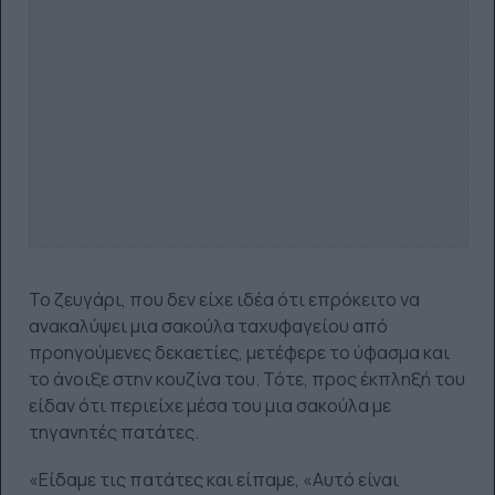
Το ζευγάρι, που δεν είχε ιδέα ότι επρόκειτο να
ανακαλύψει μια σακούλα ταχυφαγείου από
προηγούμενες δεκαετίες, μετέφερε το ύφασμα και
το άνοιξε στην κουζίνα του. Τότε, προς έκπληξή του
είδαν ότι περιείχε μέσα του μια σακούλα με
τηγανητές πατάτες.
«Είδαμε τις πατάτες και είπαμε, «Αυτό είναι