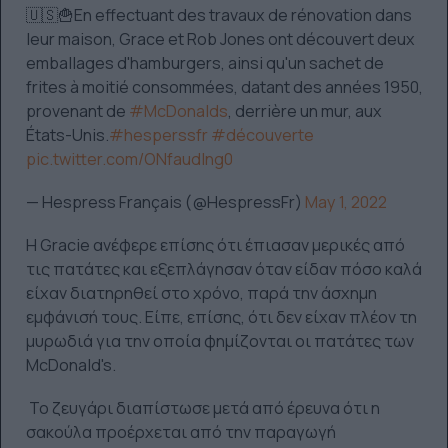
🇺🇸🍟En effectuant des travaux de rénovation dans
leur maison, Grace et Rob Jones ont découvert deux
emballages d'hamburgers, ainsi qu'un sachet de
frites à moitié consommées, datant des années 1950,
provenant de
#McDonalds
, derrière un mur, aux
États-Unis.
#hesperssfr
#découverte
pic.twitter.com/ONfaudIng0
— Hespress Français (@HespressFr)
May 1, 2022
Η Gracie ανέφερε επίσης ότι έπιασαν μερικές από
τις πατάτες και εξεπλάγησαν όταν είδαν πόσο καλά
είχαν διατηρηθεί στο χρόνο, παρά την άσχημη
εμφάνισή τους. Είπε, επίσης, ότι δεν είχαν πλέον τη
μυρωδιά για την οποία φημίζονται οι πατάτες των
McDonald's.
Το ζευγάρι διαπίστωσε μετά από έρευνα ότι η
σακούλα προέρχεται από την παραγωγή